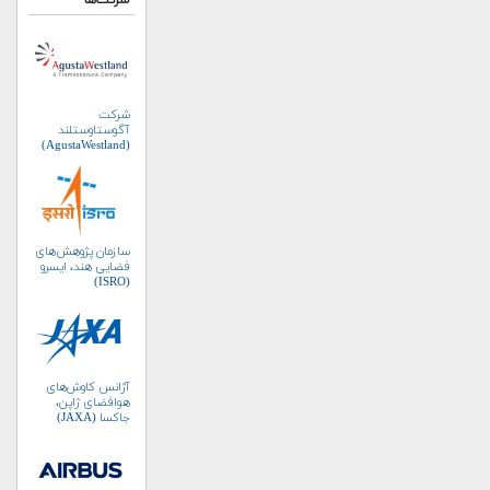
شرکت‌ها
شرکت
آگوستاوستلند
(AgustaWestland)
سازمان پژوهش‌های
فضایی هند، ایسرو
(ISRO)
آژانس کاوش‌های
هوافضای ژاپن،
جاکسا (JAXA)