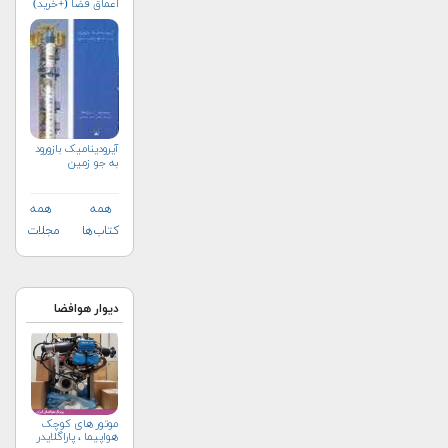
اعماق فضا (+خرید)
آیرودینامیک بازورود
به جو زمین
همه
همه
کتاب‌ها
مجلات
دیوار هوافضا
موتور های کوچک
هواپیما ، پاراگلایدر