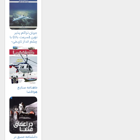
جریان تراکم پذیر
نوین (سرعت بالا) با
چشم انداز تاریخی-
جلد دوم
ماهنامه صنايع
هوافضا
دانشنامه مصور در