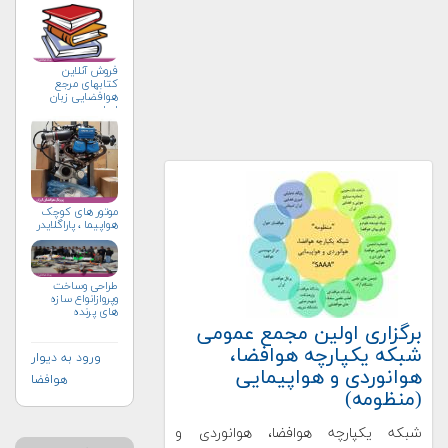
فروش آنلاین
کتابهای مرجع
هوافضایی زبان
اصلی
موتور های کوچک
هواپیما ، پاراگلایدر
طراحی وساخت
وپروازانواع سازه
های پرنده
برگزاری اولین مجمع عمومی
شبکه یکپارچه هوافضا،
ورود به دیوار
هوانوردی و هواپیمایی
هوافضا
(منظومه)
شبکه یکپارچه هوافضا، هوانوردی و