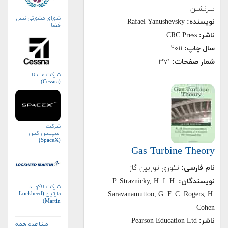
سرنشین
شورای مشورتی نسل
نویسنده:
Rafael Yanushevsky
فضا
ناشر:
CRC Press
سال چاپ:
۲۰۱۱
شمار صفحات:
۳۷۱
شرکت سسنا
(Cessna)
شرکت
اسپیس‌اکس
(SpaceX)
Gas Turbine Theory
نام فارسی:
تئوری توربین گاز
نویسندگان:
P. Straznicky, H. I. H.
شرکت لاکهید
مارتین (Lockheed
Saravanamuttoo, G. F. C. Rogers, H.
Martin)
Cohen
ناشر:
Pearson Education Ltd
مشاهده همه