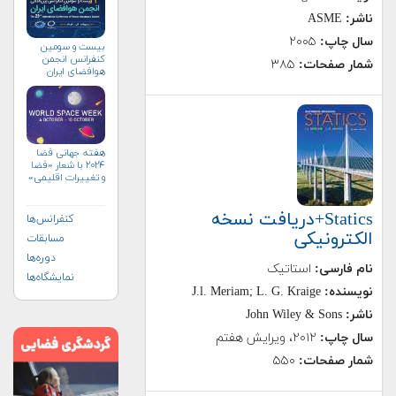
ناشر:
ASME
سال چاپ:
۲۰۰۵
بیست و سومین
کنفرانس انجمن
شمار صفحات:
۳۸۵
هوافضای ايران
(۱۴۰۴)
هفته جهانی فضا
۲۰۲۴ با شعار «فضا
و تغییرات اقلیمی»
(+پوستر)
Statics+دریافت نسخه
کنفرانس‌ها
الکترونیکی
مسابقات
دوره‌ها
نام فارسی:
استاتیک
نمایشگاه‌ها
نویسنده:
J.l. Meriam; L. G. Kraige
ناشر:
John Wiley & Sons
سال چاپ:
۲۰۱۲، ویرایش هفتم
شمار صفحات:
۵۵۰