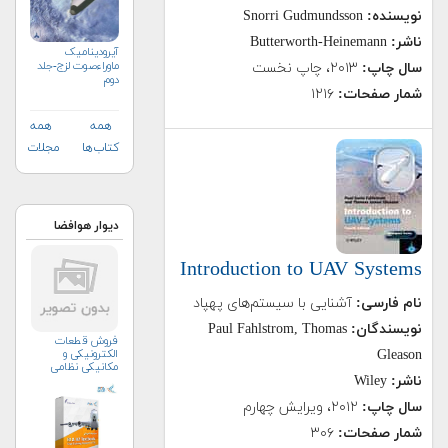
نویسنده:
Gudmundsson
Snorri
ناشر:
Butterworth-Heinemann
آیرودینامیک
ماوراءصوت لزج-جلد
سال چاپ:
۲۰۱۳، چاپ نخست
دوم
شمار صفحات:
۱۲۱۶
همه
همه
کتاب‌ها
مجلات
دیوار هوافضا
Introduction to UAV Systems
نام فارسی:
آشنایی با سیستم‌های پهپاد
نویسندگان:
Paul Fahlstrom, Thomas
فروش قطعات
الکترونیکی و
Gleason
مکانیکی نظامی
ناشر:
Wiley
سال چاپ:
۲۰۱۲، ویرایش چهارم
شمار صفحات:
۳۰۶