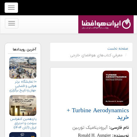
برای
نمایش
منو
برای
کلیک
نمایش
کنید
منو
کلیک
صفحه نخست
آخرین رویدادها
معرفي کتاب‌هاي هوافضاي خارجی
کنید
۱۰ نمایشگاه برتر
هوایی و فضایی
جهان و تاریخ برگزاری
آن‌ها
Turbine Aerodynamics +
خرید
یازدهمین کنفرانس
سوخت و احتراق
نام فارسی:
آیرودینامیک توربین
ایران (آبان‌ ۱۴۰۴)
نویسنده:
Ronald H. Aungier