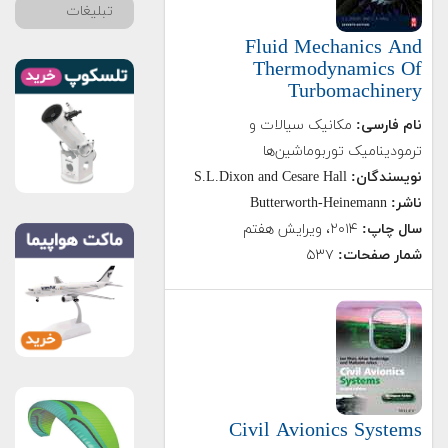
تبلیغات
Fluid Mechanics And
Thermodynamics Of
Turbomachinery
نام فارسی:
مکانیک سیالات و
ترمودینامیک توربوماشین‌ها
نویسندگان:
S.L.Dixon and Cesare Hall
ناشر:
Butterworth-Heinemann
سال چاپ:
۲۰۱۴، ویرایش هفتم
شمار صفحات:
۵۳۷
Civil Avionics Systems