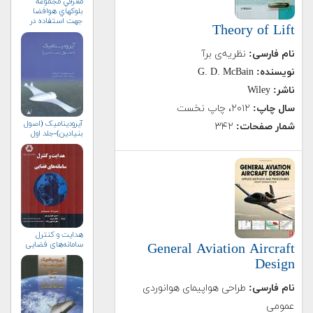
معرفي مجموعه
بلوك‏هاي هوافضا
جهت استفاده در
Theory of Lift
محيط سيمولينك
نام فارسی:
نظریه‌ی برآ
نویسنده:
G. D. McBain
ناشر:
Wiley
سال چاپ:
۲۰۱۲، چاپ نخست
آیرودینامیک (اصول
شمار صفحات:
۳۴۲
بنیادین)-جلد اول
هدایت و کنترل
سامانه‌های فضایی
General Aviation Aircraft
Design
نام فارسی:
طراحی هواپیمای هوانوردی
عمومی