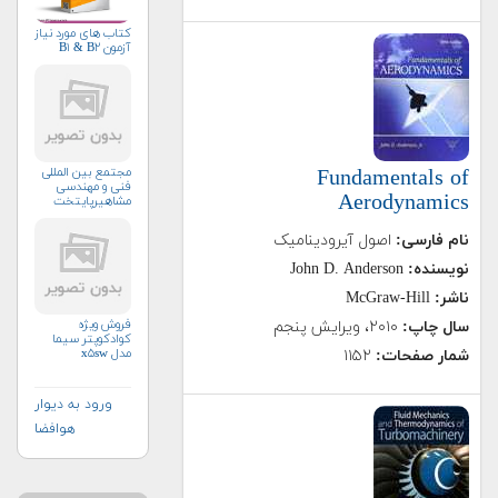
کتاب های مورد نیاز
آزمون B۱ & B۲
مجتمع بین المللی
Fundamentals of
فنی و مهندسی
Aerodynamics
مشاهیرپایتخت
نام فارسی:
اصول آیرودینامیک
نویسنده:
John D. Anderson
ناشر:
McGraw-Hill
فروش ویژه
سال چاپ:
۲۰۱۰، ویرایش پنجم
کوادکوپتر سیما
مدل x۵sw
شمار صفحات:
۱۱۵۲
ورود به دیوار
هوافضا