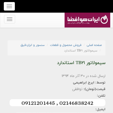
برای
نمایش
منو
برای
کلیک
نمایش
کنید
منو
کلیک
صفحه اصلی
فروش محصول و قطعات
سنسور و ابزاردقیق
کنید
سیمولاتور TB۲۱ استاندارد
سیمولاتور TB۲۱ استاندارد
ارسال شده در ۳۰ آذر ماه ۱۳۹۴
توسط:
ایرج ابراهیمی
قیمت(تومان):
توافقی
تلفن:
ایمیل: