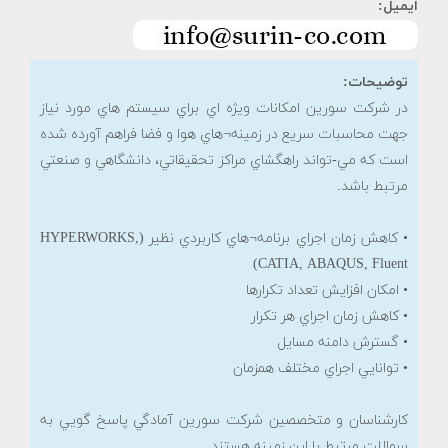
ایمیل:
توضیحات:
در شرکت سورین امکانات ويژه اي براي سيستم هاي مورد نياز
جهت محاسبات سريع در زمينه¬هاي هوا و فضا فراهم آورده شده
است که مي-تواند راهگشاي مراکز تحقيقاتي، دانشگاهي و صنعتي
مرتبط باشد.
• کاهش زمان اجراي برنامه¬هاي کاربردي نظير (HYPERWORKS,
CATIA, ABAQUS, Fluent)
• امکان افزايش تعداد تکرارها
• کاهش زمان اجراي هر تکرار
• گسترش دامنه مسايل
• توانايي اجراي مختلف همزمان
کارشناسان و متخصصين شرکت سورین آمادگي پاسخ گويي به
سوالات مرتبط با اين زمينه هستند.