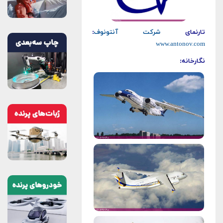
تارنمای
شرکت آنتونوف
:
www.antonov.com
نگارخانه: