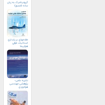
آیرودینامیک به زبان
ساده (مصور)
مقدمه‏اي بر پايداري
استاتيك طولي
هواپيما
نشریه علمی-
پژوهشی مهندسی
هوانوردی