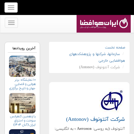
برای
نمایش
منو
برای
کلیک
نمایش
کنید
منو
کلیک
صفحه نخست
آخرین رویدادها
سازمان‏ها، شرکت‏ها و پژوهشکده‏های
کنید
هوافضایی خارجی
شرکت آنتونوف (Antonov)
۱۰ نمایشگاه برتر
هوایی و فضایی
جهان و تاریخ برگزاری
آن‌ها
یازدهمین کنفرانس
شرکت آنتونوف (Antonov)
سوخت و احتراق
ایران (آبان‌ ۱۴۰۴)
آنتونوف (به روسی: Антонов ؛ به انگلیسی: