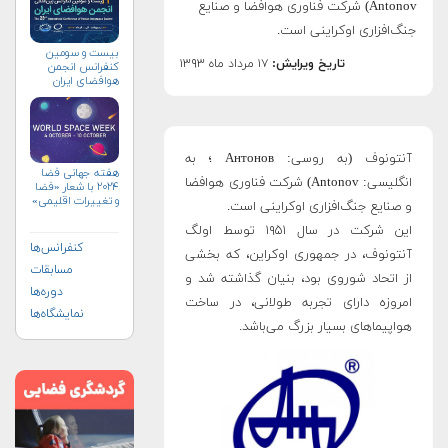
Antonov) شرکت فناوری هوافضا و صنایع
جنگ‌افزاری اوکراینی است.
بیست و سومین
تاریخ ویرایش:
۱۷ مرداد ماه ۱۳۹۳
کنفرانس انجمن
هوافضای ايران
(۱۴۰۴)
آنتونوف (به روسی: Антонов ؛ به
هفته جهانی فضا
انگلیسی: Antonov) شرکت فناوری هوافضا
۲۰۲۴ با شعار «فضا
و تغییرات اقلیمی»
و صنایع جنگ‌افزاری اوکراینی است.
(+پوستر)
این شرکت در سال ۱۹۵۱ توسط اولگ
کنفرانس‌ها
آنتونوف، در جمهوری اوکراین، که بخشی
مسابقات
از اتحاد شوروی بود، بنیان گذاشته شد و
دوره‌ها
امروزه دارای تجربه طولانی، در ساخت
نمایشگاه‌ها
هواپیماهای بسیار بزرگ می‌باشد.