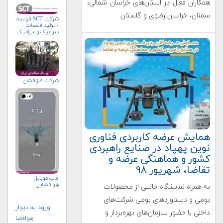
همکاران فعال در استان‌های خراسان شمالی،
سمنان، خراسان رضوی و گلستان
شرکت SCT فرانسه
- تولید قطعات
سرامیک و سرامیک
فلز
شرکت فلزافشان
همایش عرضه کاربردی فناوری
نوین پهپاد در صنایع راهبردی
کشور و هماهنگی عرضه و
تقاضا، شهریور ۹۸
قاب موبایل
هوافضایی
به همراه نمایشگاه جانبی از محصولات
بومی و دستاوردهای بومی شرکت‌های
ورود به دیوار
داخلی با حضور سازمان‌های بهره‌بردار و
هوافضا