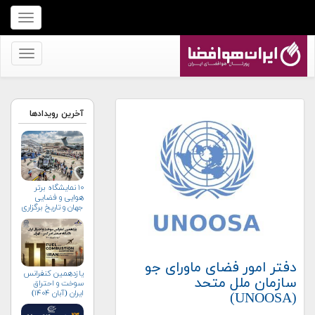
برای
نمایش
منو
برای
کلیک
نمایش
کنید
منو
کلیک
آخرین رویدادها
کنید
۱۰ نمایشگاه برتر
هوایی و فضایی
جهان و تاریخ برگزاری
آن‌ها
دفتر امور فضای ماورای جو
یازدهمین کنفرانس
سازمان ملل متحد
سوخت و احتراق
ایران (آبان‌ ۱۴۰۴)
(UNOOSA)