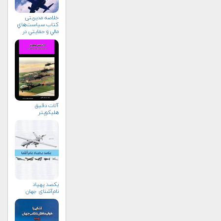
خلاصه مدیریتی
کتاب سياست‌هاي
مالي و حمايتي در
صنعت
هواپيماسازي
غيرنظامي+دریافت
نسخه‌ الکترونیکی
آلات دقيق
هليكوپتر
یکصد پهپاد
نام‌آشنای جهان