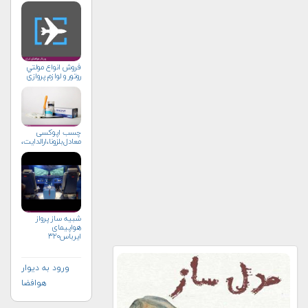
فروش انواع مولتي
روتور و لوازم پروازي
چسب اپوکسی
معادل‌بلزونا،ارالدایت،امرون،
شبیه ساز پرواز
هواپیمای
ایرباس۳۲۰
ورود به دیوار
هوافضا