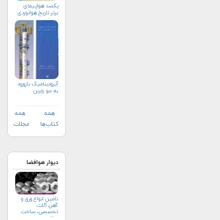
یکصد هواپیمای
برتر تاریخ هوانوردی
آیرودینامیک بازورود
به جو زمین
همه
همه
کتاب‌ها
مجلات
دیوار هوافضا
تامین انواع ورق و
آهن آلات
تخصصی، ساخت
سازه