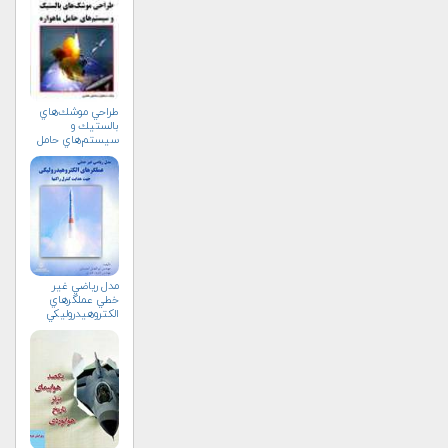
طراحي موشك‌هاي
بالستيك و
سيستم‌هاي حامل
ماهواره
مدل رياضي غير
خطي عملگرهاي
الكتروهيدروليكي
جهت هدايت كنترل
راكتها