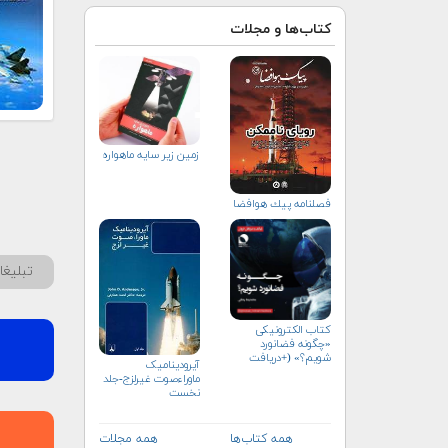
کتاب‌ها و مجلات
زمین زیر سایه ماهواره
فصلنامه پيك هوافضا
تبلیغ
کتاب الکترونیکی
«چگونه فضانورد
شویم؟» (+دریافت
آیرودینامیک
رایگان)
ماوراءصوت غیرلزج-جلد
نخست
همه کتاب‌ها
همه مجلات