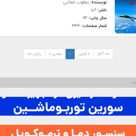
نویسنده:
یعقوب اصلانی
ناشر:
آجا
سال چاپ:
۹۳
شمار صفحات:
۳۴۴
«« آغاز
« قبلی
۱
بعدی »
پایان »»
ات