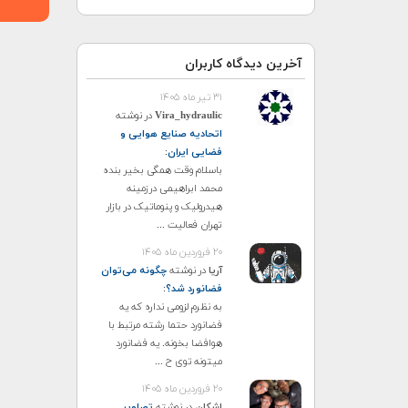
آخرین دیدگاه کاربران
۳۱ تیر ماه ۱۴۰۵
Vira_hydraulic
در نوشته
اتحادیه صنایع هوایی و
فضایی ایران
:
باسلام وقت همگی بخیر بنده
محمد ابراهیمی درزمینه
هیدرولیک و پنوماتیک در بازار
تهران فعالیت ...
۲۰ فروردین ماه ۱۴۰۵
آریا
در نوشته
چگونه می‌توان
فضانورد شد؟
:
به نظرم لزومی نداره که یه
فضانورد حتما رشته مرتبط با
هوافضا بخونه. یه فضانورد
میتونه توی ح ...
۲۰ فروردین ماه ۱۴۰۵
اشکان
در نوشته
تصاویر