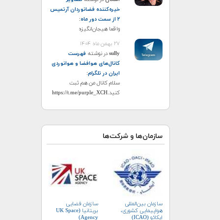
خیره‌کننده فضانوردان آرتمیس
۲ از سمت دور ماه
:
واقعا هیجان‌انگیزه
۲۷ بهمن ماه ۱۴۰۴
sully
در نوشته
فهرست
کانال‌های هوافضا و هوانوردی
ایران در تلگرام
:
سلام کانال من هم ثبت
کنید.https://t.me/purple_XCH
سازمان‌ها و شرکت‌ها
سازمان بین‌المللی
سازمان فضایی
هواپیمایی کشوری،
بریتانیا (UK Space
ایکائو (ICAO)
Agency)