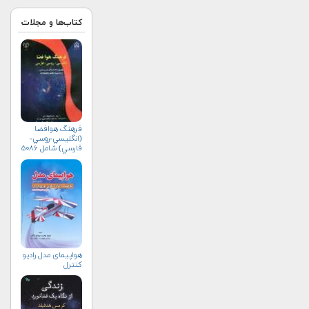
کتاب‌ها و مجلات
فرهنگ هوافضا
(انگليسي-روسي-
فارسي) شامل ۵۰۸۶
واژه‌ی علمي و فني
هواپيمای مدل راديو
كنترل