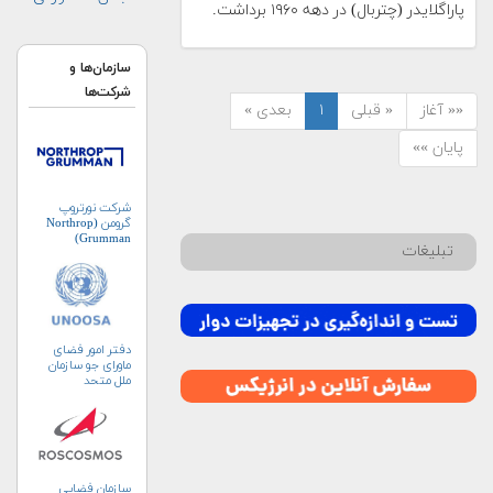
پاراگلایدر (چتربال) در دهه ۱۹۶۰ برداشت.
سازمان‌ها و
شرکت‌ها
«« آغاز
« قبلی
۱
بعدی »
پایان »»
شرکت نورتروپ
گرومن (Northrop
Grumman)
تبلیغات
دفتر امور فضای
ماورای جو سازمان
ملل متحد
(UNOOSA)
سازمان فضایی