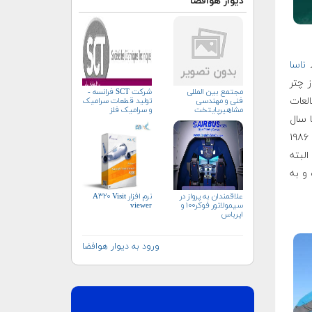
دیوار هوافضا
ناسا
 چتر
مجتمع بین المللی
شرکت SCT فرانسه -
لعات
فنی و مهندسی
تولید قطعات سرامیک
مشاهیرپایتخت
و سرامیک فلز
 سال
۱۹۸۵ میلادی وسیله‌ای بنام پاراگلایدر (چتربال) وجود نداشت تا اینکه در حدود سال ۱۹۸۶
البته
 و به
علاقمندان به پرواز در
نرم افزار A۳۲۰ Visit
سیمولاتور فوکر۱۰۰ و
viewer
ایرباس
ورود به دیوار هوافضا