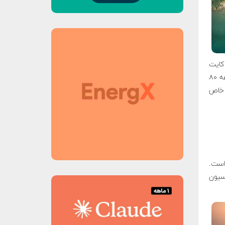
با کایت
به دلایلی مانند سختی فراگیری، حمل و نقل و وزن، برای همه آسان نبود. اواسط دهه ۸۰
 خاص
 است
.
سیون