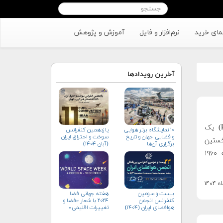
مای خرید
نرم‌افزار و فایل
آموزش و پژوهش
آخرین رویدادها
پاراگلایدرسواری، چتربال‌سواری یا پاراگلایدینگ (Paragliding) یک
۱۰ نمایشگاه برتر هوایی
یازدهمین کنفرانس
و فضایی جهان و تاریخ
سوخت و احتراق ایران
ستین‌
برگزاری آن‌ها
(آبان‌ ۱۴۰۴)
گام‌ها را در جهت شکل‌گیری پاراگلایدر (چتربال) در دهه ۱۹۶۰
بیست و سومین
هفته جهانی فضا
کنفرانس انجمن
۲۰۲۴ با شعار «فضا و
هوافضای ايران (۱۴۰۴)
تغییرات اقلیمی»
(+پوستر)