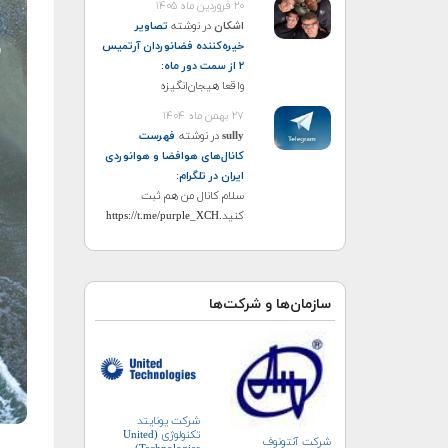
۲۰ فروردین ماه ۱۴۰۵
اشکان
در نوشته
تصاویر
خیره‌کننده فضانوردان آرتمیس
۲ از سمت دور ماه
:
واقعا هیجان‌انگیزه
۲۷ بهمن ماه ۱۴۰۴
sully
در نوشته
فهرست
کانال‌های هوافضا و هوانوردی
ایران در تلگرام
:
سلام کانال من هم ثبت
کنید.https://t.me/purple_XCH
سازمان‌ها و شرکت‌ها
شرکت یونایتد
تکنولوژی (United
شرکت آنتونوف