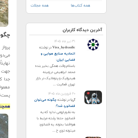
همه کتاب‌ها
همه مجلات
آخرین دیدگاه کاربران
چگون
۳۱ تیر ماه ۱۴۰۵
پرواز
Vira_hydraulic
در نوشته
اتحادیه صنایع هوایی و
می‌دو
فضایی ایران
:
نهایتا
باسلام وقت همگی بخیر بنده
جهت مخ
محمد ابراهیمی درزمینه
هیدرولیک و پنوماتیک در بازار
جدا ک
تهران فعالیت ...
معمولا
۲۰ فروردین ماه ۱۴۰۵
پست‌تر
آریا
در نوشته
چگونه می‌توان
فضانورد شد؟
:
همچنی
به نظرم لزومی نداره که یه
فضانورد حتما رشته مرتبط با
هوافضا بخونه. یه فضانورد
میتونه توی ح ...