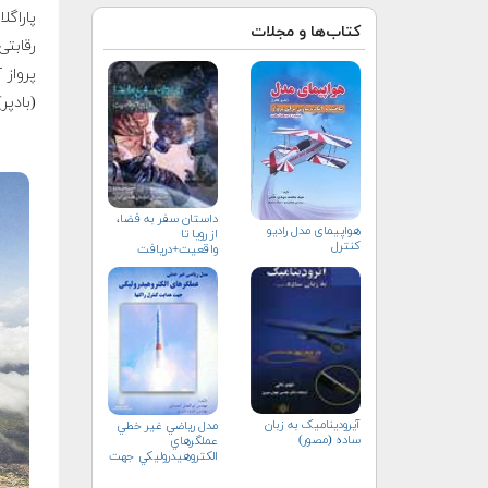
کتاب‌ها و مجلات
رقابتی
(بادپر
داستان سفر به فضا،
هواپيمای مدل راديو
از رویا تا
كنترل
واقعیت+دریافت
نسخه‌ الکترونیکی
آیرودینامیک به زبان
مدل رياضي غير خطي
ساده (مصور)
عملگرهاي
الكتروهيدروليكي جهت
هدايت كنترل راكتها