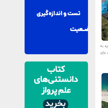
زه به
برای