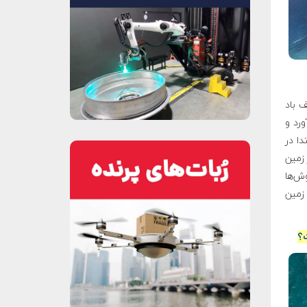
 باد
ورد و
دا در
 زمین
ش‌ها
 زمین
ت؟