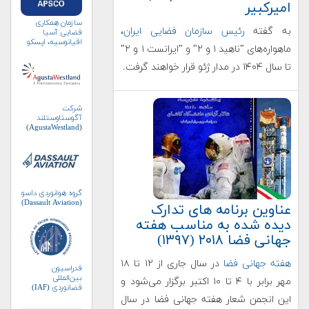
امیرکبیر
سازمان همکاری
به گفته
رئیس سازمان فضایی ایران
،
فضایی آسیا
اقیانوسیه، اپسکو
ماهواره‌های "ناهید ۱ و ۲" و "ایرانست ۱ و ۲"
(APSCO)
تا سال ۱۴۰۴ در مدار ژئو قرار خواهند گرفت.
شرکت
آگوستاوستلند
(AgustaWestland)
گروه هوانوردی داسو
(Dassault Aviation)
عناوین برنامه های تدارک
دیده شده به مناسب هفته
جهانی فضا ۲۰۱۸ (۱۳۹۷)
هفته جهانی فضا
در سال جاری از ۱۲ تا ۱۸
فدراسیون
بین‌المللی
مهر برابر با ۴ تا ۱۰ اکتبر برگزار می‌شود و
فضانوردی (IAF)
این انجمن شعار هفته جهانی فضا در سال