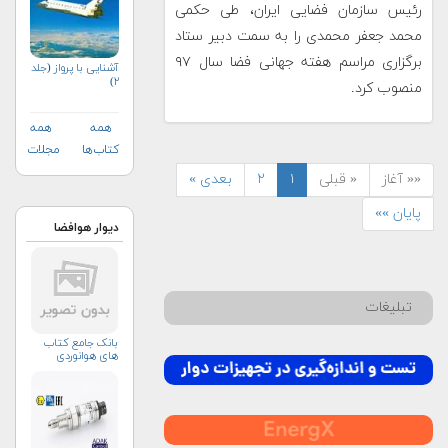
رئیس سازمان فضایی ایران، طی حکمی
محمد جعفر محمدی را به سمت دبیر ستاد
برگزاری مراسم هفته جهانی فضا سال ۹۷
آشنایی با پرواز (جلد
۲)
منصوب کرد.
همه
همه
کتاب‌ها
مجلات
«« آغاز
« قبلی
۱
۲
بعدی »
پایان »»
دیوار هوافضا
تبلیغات
بانک جامع کتاب
های هوانوردی