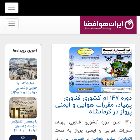
برای
نمایش
منو
برای
کلیک
نمایش
کنید
منو
کلیک
آخرین رویدادها
کنید
۱۰ نمایشگاه برتر
هوایی و فضایی
جهان و تاریخ برگزاری
دوره ۱۴۷ ام کشوری فناوری
آن‌ها
پهپاد، مقررات هوایی و ایمنی
پرواز در کرمانشاه
یازدهمین کنفرانس
۱۴۷ امین دوره کشوری فناوری پهپاد،
سوخت و احتراق
مقررات هوایی و ایمنی پرواز به همت
ایران (آبان‌ ۱۴۰۴)
اتحادیه صنایع هوایی و فضایی ایران
در