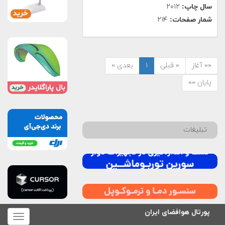
سال چاپ:
۲۰۱۲
شمار صفحات:
۲۱۴
«« آغاز
« قبلی
۱
بعدی »
پایان »»
تبلیغات
پورتال هوافضای ایران
برای