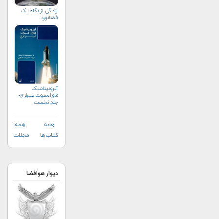
زندگی از نگاه یک
فضانورد
آیرودینامیک
ماوراءصوت غیرلزج-
جلد نخست
همه
همه
کتاب‌ها
مجلات
دیوار هوافضا