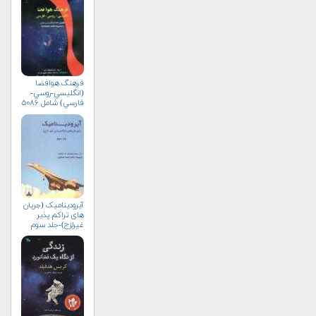
فرهنگ هوافضا
(انگليسي-روسي-
فارسي) شامل ۵۰۸۶
واژه‌ی علمي و فني
آیرودینامیک (جریان
های تراکم پذیر
غیرلزج)-جلد سوم