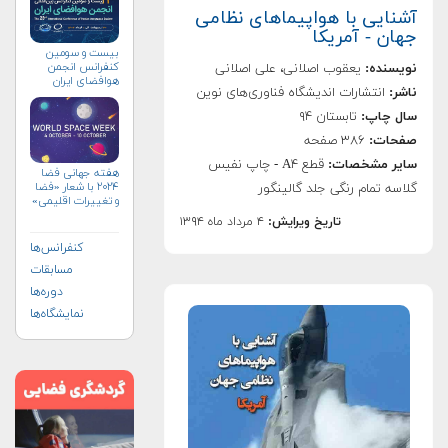
آشنایی با هواپیماهای نظامی
جهان - آمریکا
بیست و سومین
کنفرانس انجمن
نویسنده:
یعقوب اصلانی، علی اصلانی
هوافضای ايران
ناشر:
انتشارات اندیشگاه فناوری‌های نوین
(۱۴۰۴)
سال چاپ:
تابستان ۹۴
صفحات:
۳۸۶ صفحه
سایر مشخصات:
قطع A۴ - چاپ نفیس
هفته جهانی فضا
۲۰۲۴ با شعار «فضا
گلاسه تمام رنگی جلد گالینگور
و تغییرات اقلیمی»
(+پوستر)
تاریخ ویرایش:
۴ مرداد ماه ۱۳۹۴
کنفرانس‌ها
مسابقات
دوره‌ها
نمایشگاه‌ها