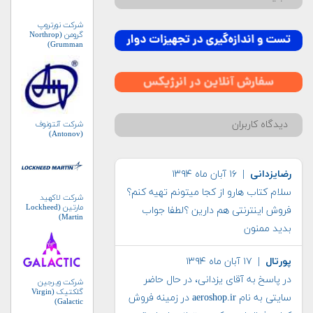
شرکت نورتروپ
گرومن (Northrop
Grumman)
دیدگاه کاربران
شرکت آنتونوف
(Antonov)
رضایزدانی
| ۱۶ آبان ماه ۱۳۹۴
سلام کتاب هارو از کجا میتونم تهیه کنم؟
شرکت لاکهید
مارتین (Lockheed
فروش اینترنتی هم دارین ؟لطفا جواب
Martin)
بدید ممنون
پورتال
| ۱۷ آبان ماه ۱۳۹۴
در پاسخ به آقای یزدانی، در حال حاضر
شرکت ویرجین
گلکتیک (Virgin
سایتی به نام aeroshop.ir در زمینه فروش
Galactic)