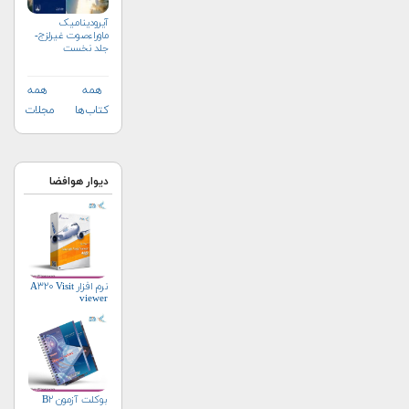
آیرودینامیک
ماوراءصوت غیرلزج-
جلد نخست
همه
همه
کتاب‌ها
مجلات
دیوار هوافضا
نرم افزار A۳۲۰ Visit
viewer
بوکلت آزمون B۲