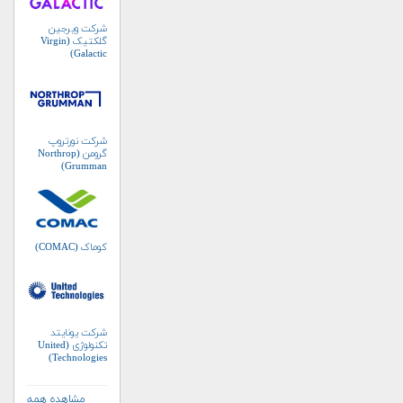
شرکت ویرجین
گلکتیک (Virgin
Galactic)
شرکت نورتروپ
گرومن (Northrop
Grumman)
کوماک (COMAC)
شرکت یونایتد
تکنولوژی (United
Technologies)
مشاهده همه