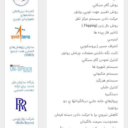
روش گام سيكلي
کمیته بین‌المللی
روش تغيير جهت توپي روتور
سامانه‌های
حرکت دادن سيستم مرکز ثقل
ماهواره‌ای ناوبری
جهانی (ICG)
روش بال زدن (Flapping )
تاخير فاز پرده ها
اينرسي
انحراف مسير ژيروسکوپي
سازمان پژوهش‌های
فضایی هند، ایسرو
ثابت نگه داشتن صفحات چرخش روتور
(ISRO)
کنترل نمودن گام سيكلي
سيستم شهپره ها
سيستم عنکبوتي
سيستم هرزگرد
پایگاه سازمان ملل
متحد برای ارائه
کنترل خلبان
اطلاعات فضایی
دستگيره
به‌منظور مدیریت
بلایا و واکنش‌های
پروازهاي جابه جايي دربالگردانها ي دو
اضطراری (UN-
SPIDER)
روتوره
کاهش نيروي برا با حرکت دادن دسته فرمان
شرکت رولز-رویس
محدوديت سرعت بالگردان
(Rolls-Royce)