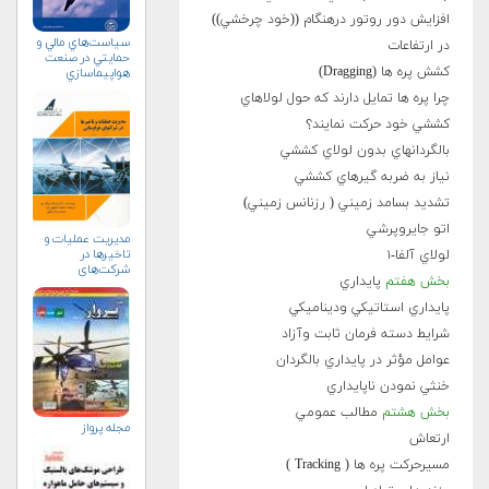
افزايش دور روتور درهنگام ((خود چرخشي))
سياست‌هاي مالي و
در ارتفاعات
حمايتي در صنعت
کشش پره ها (Dragging)
هواپيماسازي
غيرنظامي+دریافت
چرا پره ها تمايل دارند که حول لولاهاي
نسخه‌ الکترونیکی
کششي خود حرکت نمايند؟
بالگردانهاي بدون لولاي کششي
نياز به ضربه گيرهاي کششي
تشديد بسامد زميني ( رزنانس زميني)
اتو جايروپرشي
مدیریت عملیات و
تاخیرها در
لولاي آلفا-۱
شرکت‌های
بخش هفتم
پايداري
هواپیمایی
پايداري استاتيكي وديناميكي
شرايط دسته فرمان ثابت وآزاد
عوامل مؤثر در پايداري بالگردان
خنثي نمودن ناپايداري
بخش هشتم
مطالب عمومي
مجله پرواز
ارتعاش
مسيرحرکت پره ها ( Tracking )