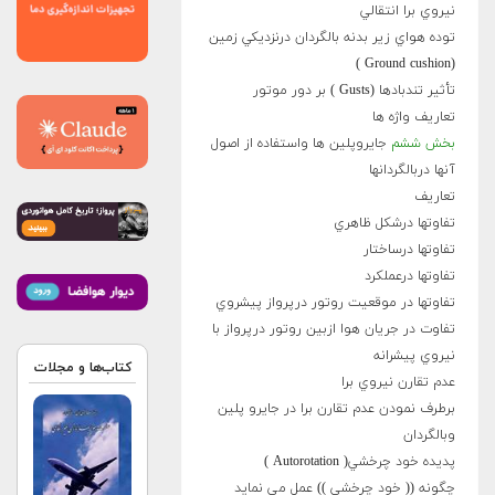
نيروي برا انتقالي
توده هواي زير بدنه بالگردان درنزديكي زمين
(Ground cushion )
تأثير تندبادها (Gusts ) بر دور موتور
تعاريف واژه ها
بخش ششم
جايروپلين ها واستفاده از اصول
آنها دربالگردانها
تعاريف
تفاوتها درشکل ظاهري
تفاوتها درساختار
تفاوتها درعملکرد
تفاوتها در موقعيت روتور درپرواز پيشروي
تفاوت در جريان هوا ازبين روتور درپرواز با
نيروي پيشرانه
کتاب‌ها و مجلات
عدم تقارن نيروي برا
برطرف نمودن عدم تقارن برا در جايرو پلين
وبالگردان
پديده خود چرخشي( Autorotation )
چگونه (( خود چرخشي )) عمل مي نمايد