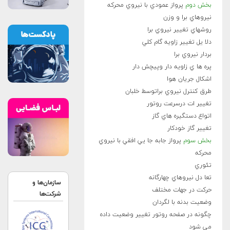
بخش دوم
پرواز عمودي با نيروي محرکه
نيروهاي برا و وزن
روشهاي تغيير نيروي برا
دلا يل تغيير زاويه گام کلي
بردار نيروي برا
پره ها ي زاويه دار وپيچش دار
اشکال جريان هوا
طرق کنترل نيروي براتوسط خلبان
تغيير ات درسرعت روتور
اتواع دستگيره هاي گاز
تغيير گاز خودکار
بخش سوم
پرواز جابه جا يي افقي با نيروي
محرکه
تئوري
تعا دل نيروهاي چهارگانه
سازمان‌ها و
حرکت در جهات مختلف
شرکت‌ها
وضعيت بدنه با لگردان
چگونه در صفحه روتور تغيير وضعيت داده
مي شود