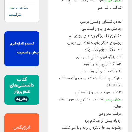
بخش چهارم
حرکت حول محورعمودي وتأ
ثيرات ورتور دم
مشاهده همه
شرکت‌ها
تعادل گشتاور وکنترل عرضي
چرخش هاي پرواز ايستايي
مکانيزم تغييرگام پره هاي روتور دم
روشهاي ديگر براي حفظ کنترل عرضي
۱-در بالگردانهاي تک روتور
۲-دربالگردانهاي داراي دو روتور
۳-بالگردانهاي چند روتوره
تأثيرات ديگري ازروتور دم
جلوگيري از کشيده شدن به جهات مختلف
(Drifting )
تأثيردر موقعيت پرواز ايستايي
بخش پنجم
اطلاعات بيشتري در مورد روتور
اصلي
حرکت مخروطي
ازدياد بيش از حد گام پره
چکونه پره ها بالگردان رابه بالا مي کشند