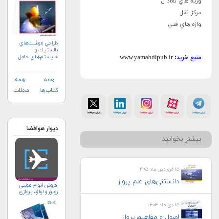
وزنه هاي تعاد ل
مرکز ثقل
واژه هاي فني
طراحي موشك‌هاي
بالستيك و
سيستم‌هاي حامل
www.yamahdipub.ir
منبع خرید:
ماهواره
همه
همه
کتاب‌ها
مجلات
دیوار هوافضا
بیشتر بخوانید
۱۵ فروردین ماه ۱۴۰۵
دانستنی‌های علم پرواز
فروش انواع مولتي
روتور و لوازم پروازي
۱۵ دی ماه ۱۴۰۴
اصول و مفاهیم پرواز