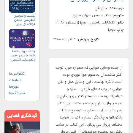
نویسنده:
جان في
مترجم:
دكتر محسن جهان ميري
بیست و سومین
کنفرانس انجمن
نشر:
انتشارات یامهدی (عج) (زمستان ۱۳۸۶ٰ،
هوافضای ايران
(۱۴۰۴)
چاپ دوم)
تاریخ ویرایش:
۴ آذر ماه ۱۳۸۸
هفته جهانی فضا
۲۰۲۴ با شعار «فضا
و تغییرات اقلیمی»
(+پوستر)
از جمله وسايل هوايي كه همواره مورد توجه
کنفرانس‌ها
اكثر علاقمندان به علوم هوا نوردي بوده
مسابقات
است بالگردانهاست . اين وسايل حمل و نقل
دوره‌ها
هوايي در زمينه هاي طراحي – سازه و
نمایشگاه‌ها
ديناميك پره ها ،‌ سيستم كنترل و پايداري و
نحوه پرواز بسيار پيچيده هستند . اين كتاب
به روش بسيار ساده اي به توضيح جزئيات
بالگردانها و چگونگي عملكرد آنها در شرايط
مختلف پرواز مي پردازد . اين كتاب در هشت
بخش به توضيح موضوعاتي از قبيل پرواز