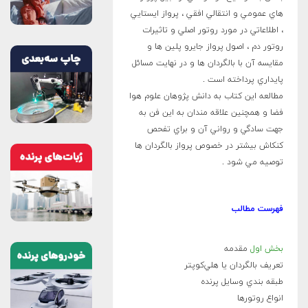
هاي عمومي و انتقالي افقي ،‌ پرواز ايستايي
،‌ اطلاعاتي در مورد روتور اصلي و تاثيرات
روتور دم ، اصول پرواز جايرو پلين ها و
مقايسه آن با بالگردان ها و در نهايت مسائل
پايداري پرداخته است .
مطالعه اين كتاب به دانش پژوهان علوم هوا
فضا و همچنين علاقه مندان به اين فن به
جهت سادگي و رواني آن و براي تفحص
كنكاش بيشتر در خصوص پرواز بالگردان ها
توصيه مي شود .
فهرست مطالب
بخش اول
مقدمه
تعريف بالگردان يا هلي‌کوپتر
طبقه بندي وسايل پرنده
انواع روتورها