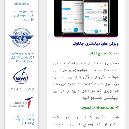
دفتر امور فضای
ماورای جو سازمان
ملل متحد
(UNOOSA)
ویژگی های دیکشنری چکاوک
سازمان بین‌المللی
۱- بانک جامع لغات
هواپیمایی کشوری،
ایکائو (ICAO)
دسترسی به بیش از
۱۰ هزار
لغت تخصصی
رشته های مختلف هوانوردی و مهندسی
هوافضا یکی از ویژگی های برجسته این
دیکشنری هست که به شما اجازه می دهد
شرکت میگ (MiG)
هر چیزی که در ذهن دارید را در این
اپلیکیشن جستجو کنید.
۲- لغات همراه با تصویر
شرکت صنایع
قطعا ماندگاری یک تصویر در ذهن شما
هوافضای ترکیه
(TUSAŞ)
بیشتر از یک توضیح طولانی و پیچده