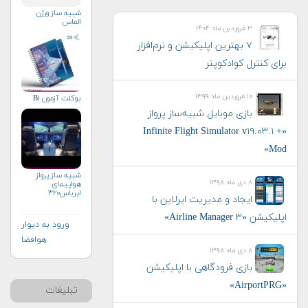
شبیه ساز ورژن
الماس
۳ فروردین ماه ۱۴۰۴
۷ بهترین اپلیکیشن‌ و نرم‌افزار
برای کنترل کوادکوپتر
۱۰ فروردین ماه ۱۳۹۹
بوکلت آزمون B۱
بازی موبایل شبیه‌ساز پرواز
«Infinite Flight Simulator v۱۹.۰۳.۱ +
Mod»
شبیه ساز پرواز
۸ دی ماه ۱۳۹۸
هواپیمای
ایرباس۳۲۰
ایجاد و مدیریت ایرلاین با
اپلیکیشن «Airline Manager ۳»
ورود به دیوار
هوافضا
۸ دی ماه ۱۳۹۸
بازی فرودگاهی با اپلیکیشن
«AirportPRG»
تبلیغات