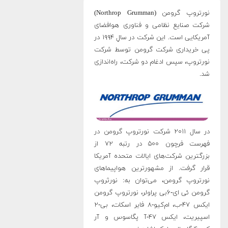
نورتروپ گرومن (Northrop Grumman)
شرکت صنایع نظامی و فناوری هوافضای
آمریکایی است. این شرکت در سالِ ۱۹۹۴ در
پی خریداری شرکت گرومن توسط شرکت
نورتروپ، سپس ادغام دو شرکت، راه‌اندازی
شد.
در سال ۲۰۱۱ شرکت نورتروپ گرومن در
فهرست فرچون ۵۰۰ در رتبه ۷۲ از
بزرگترین شرکت‌های ایالات متحده آمریکا
قرار گرفت. از مشهورترین هواپیماهای
نورتروپ گرومن، می‌توان به: نورثروپ
گرومن ئی ای-۶بی پراولر، نورتروپ گرومن
ایکس ۴۷-ب، ام‌کیو-۸ فایر اسکات، بی-۲
اسپیریت، ایکس ۴۷-آ پگاسوس و آر