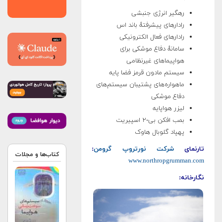
رهگیر انرژی جنبشی
رادارهای پیشرفتهٔ باند اس
رادارهای فعال الکترونیکی
سامانهٔ دفاع موشکی برای
هواپیماهای غیرنظامی
سیستم مادون قرمز فضا پایه
ماهواره‌های پشتیبان سیستم‌های
دفاع موشکی
لیزر هواپایه
بمب افکن بی-۲ اسپیریت
پهپاد گلوبال هاوک
تارنمای
شرکت نورتروپ گرومن
:
کتاب‌ها و مجلات
www.northropgrumman.com
نگارخانه: