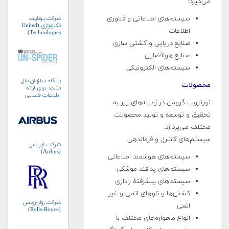
می‌گیرد:
شرکت یونایتد
سیستم‌های اطلاعاتی و فناوری
تکنولوژی (United
اطلاعات
Technologies)
صنایع دریایی و کشتی سازی
صنایع هوافضایی
سیستم‌های الکترونیکی
پایگاه سازمان ملل
محصولات
متحد برای ارائه
اطلاعات فضایی
نورثروپ گرومن در زمینه‌های زیر به
به‌منظور مدیریت
بلایا و واکنش‌های
تحقیق و توسعه و تولید محصولات
اضطراری (UN-
SPIDER)
مختلف می‌پردازد:
سیستم‌های کنترل و فرماندهی
شرکت ایرباس
(Airbus)
سیستم‌های هوشمند اطلاعاتی
سیستم‌های پدافند موشکی
سیستم‌های پیشرفتهٔ راداری
کشتی‌ها و ناوهای اتمی و غیر
شرکت رولز-رویس
اتمی
(Rolls-Royce)
انواع ماهواره‌های مختلف با