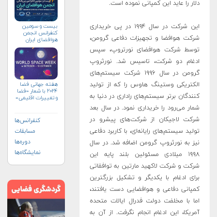
دلار را عاید این کمپانی نموده است.
بیست و سومین
این شرکت در سال ۱۹۹۴ در پی خریداری
کنفرانس انجمن
شرکت هوافضا و تجهیزات دفاعی گرومن،
هوافضای ايران
(۱۴۰۴)
توسط شرکت هوافضای نورتروپ، سپس
ادغام دو شرکت، تاسیس شد. نورثروپ
گرومن در سال ۱۹۹۶ شرکت سیستم‌های
الکتریکی وستینگ هاوس را که از تولید
هفته جهانی فضا
۲۰۲۴ با شعار «فضا
کنندگان برتر سیستم‌های راداری در دنیا به
و تغییرات اقلیمی»
(+پوستر)
شمار می‌رود را خریداری نمود. در سال بعد
شرکت لاجیکان از شرکت‌های پیشرو در
کنفرانس‌ها
تولید سیستم‌های رایانه‌ای، با کاربرد دفاعی
مسابقات
دوره‌ها
نیز به نورثروپ گرومن اضافه شد. در سال
نمایشگاه‌ها
۱۹۹۸ میلادی مسئولین بلند پایه این
شرکت و شرکت لاکهید مارتین به توافقاتی
برای ادغام با یکدیگر و تشکیل بزرگترین
کمپانی دفاعی و هوافضایی دست یافتند،
اما با مخلفت دولت فدرال ایالات متحده
آمریکا، این ادغام انجام نگرفت. از آن به