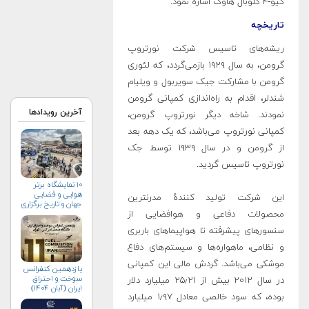
کیو-۴ گلوبال هاوک اشاره نمود.
تاریخچه
ریشه‌های تاسیس شرکت نورتروپ
گرومن، به سال ۱۹۲۹ بازمی‌گردد، که لئوری
گرومن با مشارکت جیک سویربول و ویلیام
شندلر، اقدام به راه‌اندازی کمپانی گرومن
آخرین رویدادها
نمودند. شاخه دیگر نورتروپ گرومن،
کمپانی نورتروپ می‌باشد، که یک دهه بعد
از گرومن و در سال ۱۹۳۹ توسط جک
نورتروپ تاسیس گردید.
۱۰ نمایشگاه برتر
هوایی و فضایی
این شرکت تولید کنندهٔ مدرنترین
جهان و تاریخ برگزاری
محصولات دفاعی و هوافضایی از
آن‌ها
سنسورهای پیشرفته تا هواپیماهای باربری
و نظامی، ماهواره‌ها و سیستم‌های دفاع
موشکی می‌باشد. گردش مالی این کمپانی
یازدهمین کنفرانس
سوخت و احتراق
در سال ۲۰۱۲ بیش از ۲۵٫۲۱ میلیارد دلار
ایران (آبان‌ ۱۴۰۴)
بوده، که سود خالصی معادل ۱٫۹۷ میلیارد