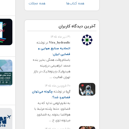
همه کتاب‌ها
همه مجلات
آخرین دیدگاه کاربران
۳۱ تیر ماه ۱۴۰۵
Vira_hydraulic
در نوشته
اتحادیه صنایع هوایی و
فضایی ایران
:
باسلام وقت همگی بخیر بنده
محمد ابراهیمی درزمینه
هیدرولیک و پنوماتیک در بازار
تهران فعالیت ...
۲۰ فروردین ماه ۱۴۰۵
آریا
در نوشته
چگونه می‌توان
فضانورد شد؟
:
به نظرم لزومی نداره که یه
فضانورد حتما رشته مرتبط با
هوافضا بخونه. یه فضانورد
میتونه توی ح ...
۲۰ فروردین ماه ۱۴۰۵