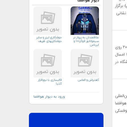
دیوار هوافضا
) برگزار
 نشانی
علاقمندان به پرواز در
جوشکاری لیزر و سایر
سیمولاتور فوکر۱۰۰ و
جوشکاریهای ظریف
ایرباس
آنچه که آرمیای امسال را قدری متفاوت می‌کند، تمرکز آرمیا ۲۰۱۷ روی
 امسال
گاه در
کفتراش و الماس
قالبسازی با نرم‌افزار
کتیا
لمللی
ورود به دیوار هوافضا
ای هوافضا
کوفسکی