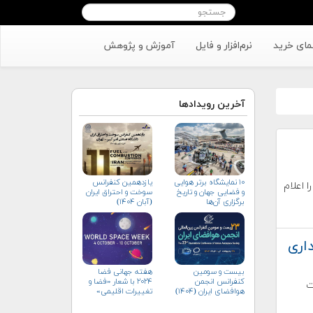
مای خرید
نرم‌افزار و فایل
آموزش و پژوهش
آخرین رویدادها
۱۰ نمایشگاه برتر هوایی
یازدهمین کنفرانس
من هفته جهانی فضا (WSWA) شعار هفته جهانی فضا ۲۰۱۹ را اعلام
و فضایی جهان و تاریخ
سوخت و احتراق ایران
برگزاری آن‌ها
(آبان‌ ۱۴۰۴)
داری
بیست و سومین
هفته جهانی فضا
کنفرانس انجمن
۲۰۲۴ با شعار «فضا و
ت
هوافضای ايران (۱۴۰۴)
تغییرات اقلیمی»
(+پوستر)