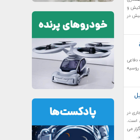
کیش و
کیش در
نعت دفاعی
 روسیه
یل
ه بزرگ تجاری در
 است.
گزار می
.