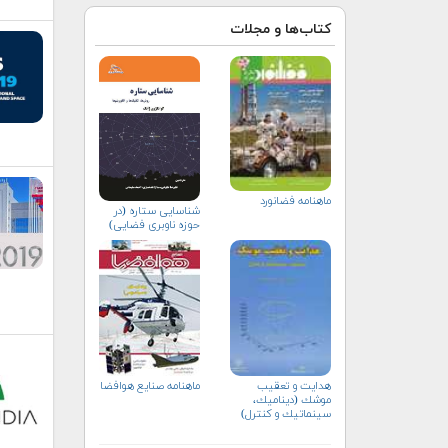
کتاب‌ها و مجلات
ماهنامه فضانورد
شناسایی ستاره (در
حوزه ناوبری فضایی)
هدايت و تعقيب
ماهنامه صنايع هوافضا
موشك (ديناميك،
سينماتيك و كنترل)