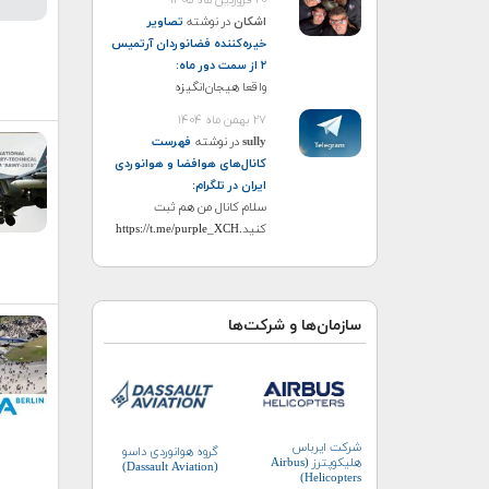
اشکان
در نوشته
تصاویر
خیره‌کننده فضانوردان آرتمیس
۲ از سمت دور ماه
:
واقعا هیجان‌انگیزه
۲۷ بهمن ماه ۱۴۰۴
sully
در نوشته
فهرست
کانال‌های هوافضا و هوانوردی
ایران در تلگرام
:
سلام کانال من هم ثبت
کنید.https://t.me/purple_XCH
سازمان‌ها و شرکت‌ها
شرکت ایرباس
گروه هوانوردی داسو
هلیکوپترز (Airbus
(Dassault Aviation)
Helicopters)