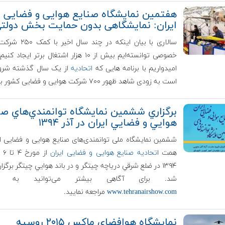
هفتمین نمایشگاه صنایع هوایی و فضایی
ایران: نمایشگاهی بدون حمایت بخش دولت
سالاری با بیان اینکه در چند 
خصوصی توانسته‌ایم بیش از ۱۰ هزار اشتغال برتر ایجا
امیدواریم با برنامه هایی که
اتحادیه
از یک سال گذشته شروع
است به زودی شاهد ظهور ۷۰۰ شرکت هوایی و فضایی کشور باشیم.
برگزاري ششمين نمايشگاه توانمندي‌هاي صن
هوايي و فضايي ايران در آذر ۱۳۹۴
ششمین نمایشگاه ملی توانمندی‌های صنایع هوایی و فضایی ای
همت ا
تحادیه صنایع هوایی و فضایی ایران
از 
۱۳۹۴ در ضلع شرقي درياچه چيتگر و در باند هوايي چيتگر برگزا
شد. برای آگاهی بیشتر می‌توانید به تار
www.tehranairshow.com
مراجعه نمایید.
نمایشگاه هوافضای ماکس ۲۰۱۵ روسیه