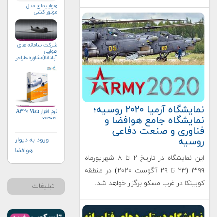
هواپیمای مدل
موتور کشی
شرکت سامانه های
هوایی
آپادانا(مشاوره،طراحی،ساخت
نمایشگاه آرمیا ۲۰۲۰ روسیه؛
نرم افزار A۳۲۰ Visit
نمایشگاه جامع هوافضا و
viewer
فناوری و صنعت دفاعی
روسیه
ورود به دیوار
هوافضا
این نمایشگاه در تاریخ ۲ تا ۸ شهریورماه
۱۳۹۹ (۲۳ تا ۲۹ آگوست ۲۰۲۰) در منطقه
کوبینکا در غرب مسکو برگزار خواهد شد.
تبلیغات