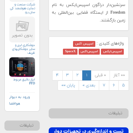
شرکت صنعت و
سرنشین‌دار دراگون اسپیس‌ایکس به نام
تجارت هوشمند کی
سان یزد
Freedom از ایستگاه فضایی بین‌المللی به
زمین بازگشتند.
واژه‌های کلیدی :
اسپیس اکس
جوشکاری لیزر و
سایر جوشکاریهای
اسپیس‌ایکس
اسپیس‌اکس
SpaceX
ظریف
«« آغاز
« قبلی
۱
۲
۳
۴
ابزار دقیق مربوط
PFD
۵
۶
۷
بعدی »
پایان »»
ورود به دیوار
هوافضا
تبلیغات
تبلیغات