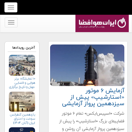
برای
نمایش
منو
برای
کلیک
نمایش
کنید
منو
کلیک
آخرین رویدادها
کنید
۱۰ نمایشگاه برتر
هوایی و فضایی
جهان و تاریخ برگزاری
آزمایش ۶ موتور
آن‌ها
«استارشیپ» پیش از
سیزدهمین پرواز آزمایشی
شرکت «اسپیس‌ایکس» تمام ۶ موتور
یازدهمین کنفرانس
سوخت و احتراق
فضاپیمای بزرگ «استارشیپ» را پیش از
ایران (آبان‌ ۱۴۰۴)
سیزدهمین پرواز آزمایشی آن روشن و