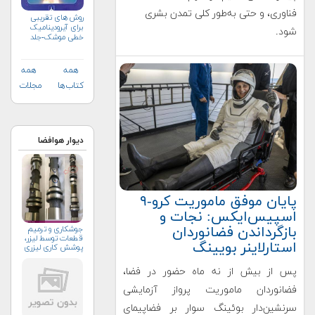
فناوری، و حتی به‌طور کلی تمدن بشری
روش های تقریبی
برای آیرودینامیک
شود.
خطی موشک-جلد
نخست
همه
همه
کتاب‌ها
مجلات
دیوار هوافضا
پایان موفق ماموریت کرو-۹
اسپیس‌ایکس: نجات و
بازگرداندن فضانوردان
جوشکاری و ترمیم
قطعات توسط لیزر،
استارلاینر بویینگ
پوشش کاری لیزری
پس از بیش از نه ماه حضور در فضا،
فضانوردان ماموریت پرواز آزمایشی
سرنشین‌دار بوئینگ سوار بر فضاپیمای