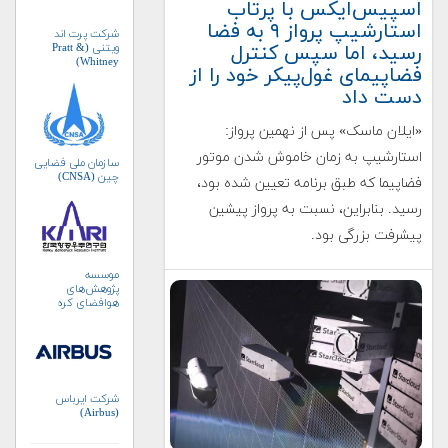
اسپیس‌ایکس با پرتاب
استارشیپ پرواز ۹ به فضا
شرکت پرت اند
ویتنی (Pratt &
رسید، اما سپس کنترل
Whitney)
فضاپیمای غول‌پیکر خود را از
دست داد
«ایلان ماسک» پس از نهمین پرواز:
استارشیپ به زمان خاموش شدن موتور
سازمان ملی فضایی
چین (CNSA)
فضاپیما که طبق برنامه تعیین شده بود،
رسید. بنابراین، نسبت به پرواز پیشین
پیشرفت بزرگی بود.
موسسه
پژوهش‌های
هوافضای کره
جنوبی (KARI)
شرکت ایرباس
(Airbus)