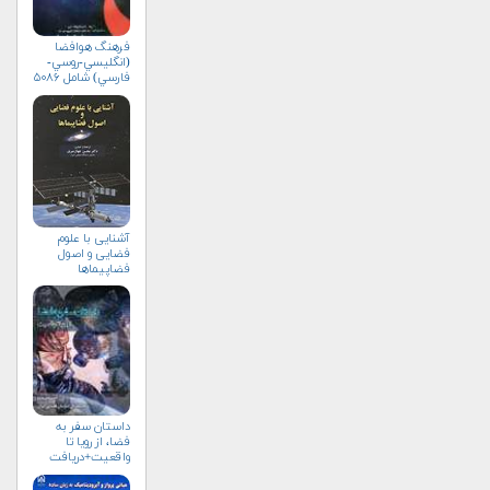
فرهنگ هوافضا
(انگليسي-روسي-
فارسي) شامل ۵۰۸۶
واژه‌ی علمي و فني
آشنایی با علوم
فضایی و اصول
فضاپیماها
داستان سفر به
فضا، از رویا تا
واقعیت+دریافت
نسخه‌ الکترونیکی