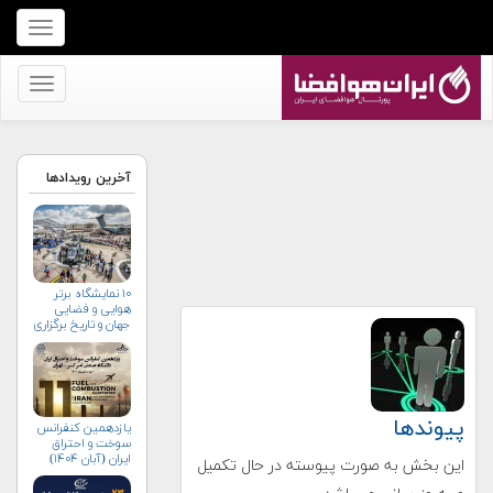
برای
نمایش
منو
برای
کلیک
نمایش
کنید
منو
کلیک
آخرین رویدادها
کنید
۱۰ نمایشگاه برتر
هوایی و فضایی
جهان و تاریخ برگزاری
آن‌ها
پیوندها
یازدهمین کنفرانس
سوخت و احتراق
ایران (آبان‌ ۱۴۰۴)
این بخش به صورت پیوسته در حال تکمیل