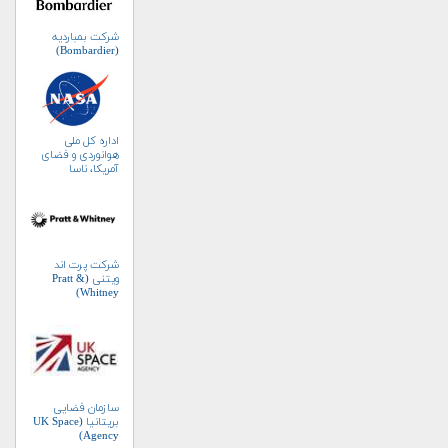
شرکت بمباردیه
(Bombardier)
اداره کل ملی
هوانوردی و فضای
آمریکا، ناسا
(NASA)
شرکت پرت اند
ویتنی (Pratt &
Whitney)
سازمان فضایی
بریتانیا (UK Space
Agency)