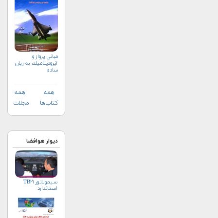
مباني پرواز و
آيروديناميك به زبان
ساده
همه
همه
کتاب‌ها
مجلات
دیوار هوافضا
سیمولاتور TB۲۱
استاندارد