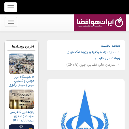
برای
نمایش
منو
برای
کلیک
نمایش
کنید
منو
کلیک
صفحه نخست
آخرین رویدادها
سازمان‏ها، شرکت‏ها و پژوهشکده‏های
کنید
هوافضایی خارجی
سازمان ملی فضایی چین (CNSA)
۱۰ نمایشگاه برتر
هوایی و فضایی
جهان و تاریخ برگزاری
آن‌ها
یازدهمین کنفرانس
سوخت و احتراق
ایران (آبان‌ ۱۴۰۴)