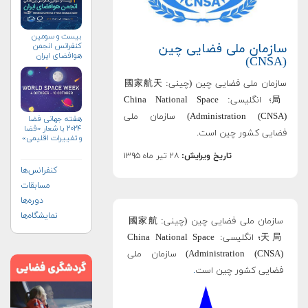
بیست و سومین
کنفرانس انجمن
سازمان ملی فضایی چین
هوافضای ايران
(CNSA)
(۱۴۰۴)
سازمان ملی فضایی چین (چینی: 國家航天
局؛ انگلیسی: China National Space
Administration (CNSA)) سازمان ملی
هفته جهانی فضا
۲۰۲۴ با شعار «فضا
فضایی کشور چین است.
و تغییرات اقلیمی»
(+پوستر)
تاریخ ویرایش:
۲۸ تیر ماه ۱۳۹۵
کنفرانس‌ها
مسابقات
دوره‌ها
نمایشگاه‌ها
سازمان ملی فضایی چین (چینی: 國家航
天局؛ انگلیسی: China National Space
Administration (CNSA)) سازمان ملی
فضایی کشور چین است
.