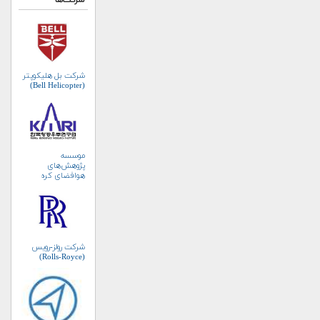
شرکت‌ها
شرکت بل هلیکوپتر
(Bell Helicopter)
موسسه
پژوهش‌های
هوافضای کره
جنوبی (KARI)
شرکت رولز-رویس
(Rolls-Royce)