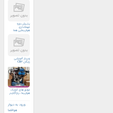
پذیرش دوره
مهمانداری
هواپیمایی هما
وبینار آموزشی
رایگان CR۳
موتور های کوچک
هواپیما ، پاراگلایدر
ورود به دیوار
هوافضا