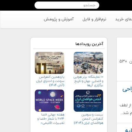
مای خرید
نرم‌افزار و فایل
آموزش و پژوهش
آخرین رویدادها
ابعاد این ماهواره ۱۲۰۰×۹۰۰×۹۰۰ میلیمتر و ارتفاع مدار آن ۵۳۰
۱۰ نمایشگاه برتر هوایی
یازدهمین کنفرانس
و فضایی جهان و تاریخ
سوخت و احتراق ایران
برگزاری آن‌ها
(آبان‌ ۱۴۰۴)
احی
خالی از لطف
م شد.
بیست و سومین
هفته جهانی فضا
کنفرانس انجمن
۲۰۲۴ با شعار «فضا و
هوافضای ايران (۱۴۰۴)
تغییرات اقلیمی»
(+پوستر)
یه