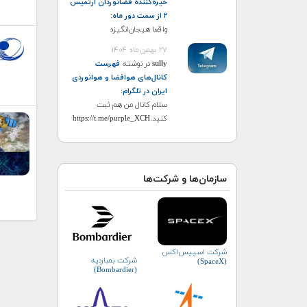
خیره‌کننده فضانوردان آرتمیس
۲ از سمت دور ماه
:
واقعا هیجان‌انگیزه
۲۷ بهمن ماه ۱۴۰۴
sully
در نوشته
فهرست
کانال‌های هوافضا و هوانوردی
ایران در تلگرام
:
سلام کانال من هم ثبت
کنید.https://t.me/purple_XCH
سازمان‌ها و شرکت‌ها
شرکت اسپیس‌اکس
شرکت بمباردیه
(SpaceX)
(Bombardier)