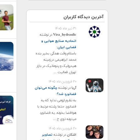
آخرین دیدگاه کاربران
۳۱ تیر ماه ۱۴۰۵
Vira_hydraulic
در نوشته
اتحادیه صنایع هوایی و
فضایی ایران
:
باسلام وقت همگی بخیر بنده
محمد ابراهیمی درزمینه
هیدرولیک و پنوماتیک در بازار
تهران فعالیت ...
۲۰ فروردین ماه ۱۴۰۵
آریا
در نوشته
چگونه می‌توان
فضانورد شد؟
:
به نظرم لزومی نداره که یه
فضانورد حتما رشته مرتبط با
هوافضا بخونه. یه فضانورد
میتونه توی ح ...
۲۰ فروردین ماه ۱۴۰۵
اشکان
در نوشته
تصاویر