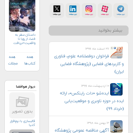
بیشتر بخوانید
داستان سفر به
فضا، از رویا تا
واقعیت+دریافت
نسخه‌ الکترونیکی
۲۷ اسفند ماه ۱۳۹۹
فراخوان دوفصلنامه علوم، فناوری
همه
همه
و کاربردهای فضایی (پژوهشگاه فضایی
کتاب‌ها
مجلات
ایران)
۱۰ اردیبهشت ماه ۱۳۹۹
دیوار هوافضا
ایده‌شو «دات راینکس»، ارائه
ایده در حوزه ناوبری و موقعیت‌یابی
(خرداد ۹۹)
قالبسازی با نرم‌افزار
۱۲ بهمن ماه ۱۳۹۸
کتیا
آگهی مناقصه عمومی پژوهشگاه