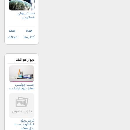
نخستین‌های
فضانوردی
همه
همه
کتاب‌ها
مجلات
دیوار هوافضا
چسب اپوکسی
معادل‌بلزونا،ارالدایت،امرون،
فروش ویژه
کوادکوپتر سیما
مدل x۵sw