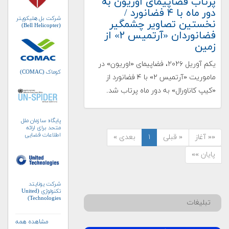
پرتاب فضاپیمای اوریون به
دور ماه با ۴ فضانورد /
شرکت بل هلیکوپتر
نخستین تصاویر چشمگیر
(Bell Helicopter)
فضانوردان «آرتمیس ۲» از
زمین
یکم آوریل ۲۰۲۶، فضاپیمای «اوریون» در
کوماک (COMAC)
ماموریت «آرتمیس ۲» با ۴ فضانورد از
«کیپ کاناورال» به دور ماه پرتاب شد.
پایگاه سازمان ملل
متحد برای ارائه
اطلاعات فضایی
«« آغاز
« قبلی
۱
بعدی »
به‌منظور مدیریت
بلایا و واکنش‌های
پایان »»
اضطراری (UN-
SPIDER)
شرکت یونایتد
تکنولوژی (United
Technologies)
تبلیغات
مشاهده همه