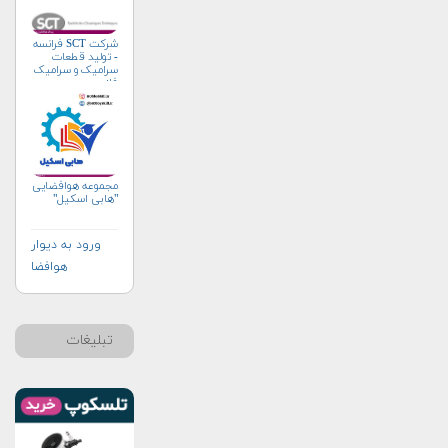
شرکت SCT فرانسه
- تولید قطعات
سرامیک و سرامیک
فلز
مجموعه هوافضایی
"هابی اسکیل"
ورود به دیوار
هوافضا
تبلیغات