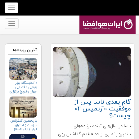
برای
نمایش
منو
برای
کلیک
نمایش
کنید
منو
کلیک
آخرین رویدادها
کنید
۱۰ نمایشگاه برتر
هوایی و فضایی
جهان و تاریخ برگزاری
آن‌ها
گام بعدی ناسا پس از
موفقیت «آرتمیس ۲»
چیست؟
یازدهمین کنفرانس
سوخت و احتراق
ناسا در سال‌های آینده برنامه‌های
ایران (آبان‌ ۱۴۰۴)
بلندپروازانه‌تری از جمله قدم گذاشتن روی