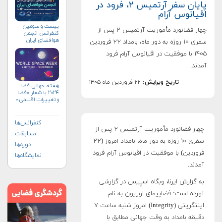
پایان سفر آرتمیس ۲، فرود در
اقیانوس آرام
بیست و سومین
چهار فضانورد مأموریت آرتمیس ۲ پس از
کنفرانس انجمن
هوافضای ايران
سفری ۱۰ روزه به دور ماه، بامداد ۲۲ فروردین
(۱۴۰۴)
۱۴۰۵ با موفقیت در اقیانوس آرام فرود
آمدند.
تاریخ ویرایش:
۲۲ فروردین ماه ۱۴۰۵
هفته جهانی فضا
۲۰۲۴ با شعار «فضا
و تغییرات اقلیمی»
(+پوستر)
کنفرانس‌ها
چهار فضانورد مأموریت آرتمیس ۲ پس از
مسابقات
سفری ۱۰ روزه به دور ماه، بامداد امروز (۲۲
دوره‌ها
فروردین) با موفقیت در اقیانوس آرام فرود
نمایشگاه‌ها
آمدند.
به گزارش ایرنا، وبگاه اسپِیس در گزارشی
آورده است: فضاپیمای اوریون به نام
اینتگریتی (Integrity) امروز شنبه ساعت ۷
دقیقه بامداد به وقت جهانی مطابق با