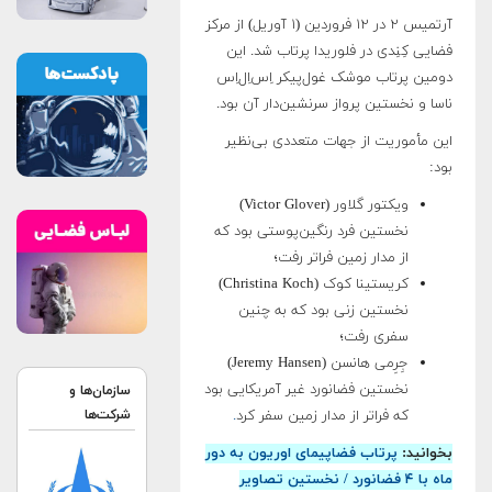
آرتمیس ۲ در ۱۲ فروردین (۱ آوریل) از مرکز
فضایی کِنِدی در فلوریدا پرتاب شد. این
دومین پرتاب موشک غول‌پیکر اِس‌اِل‌اِس
ناسا و نخستین پرواز سرنشین‌دار آن بود.
این مأموریت از جهات متعددی بی‌نظیر
بود:
ویکتور گلاور (Victor Glover)
نخستین فرد رنگین‌پوستی بود که
از مدار زمین فراتر رفت؛
کریستینا کوک (Christina Koch)
نخستین زنی بود که به چنین
سفری رفت؛
جِرِمی هانسن (Jeremy Hansen)
نخستین فضانورد غیر آمریکایی بود
سازمان‌ها و
که فراتر از مدار زمین سفر کرد
.
شرکت‌ها
بخوانید:
پرتاب فضاپیمای اوریون به دور
ماه با ۴ فضانورد / نخستین تصاویر