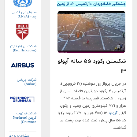
چشمگیر فضانوردان «آرتمیس ۲» از زمین
سازمان ملی فضایی
چین (CNSA)
شرکت بل هلیکوپتر
(Bell Helicopter)
شکستن رکورد ۵۵ ساله آپولو
۱۳
شرکت ایرباس
در جریان پرواز روز دوشنبه (۱۷ فروردین)،
(Airbus)
آرتمیس ۲ رکورد دورترین فاصله انسان از
زمین را شکست. فضاپیما به فاصله ۴۰۶
هزار و ۷۷۱ کیلومتری زمین رسید و رکورد
قبلی
آپولو
۱۳ (۴۰۰ هزار و ۷۷۱ کیلومتر) را
شرکت نورتروپ
گرومن (Northrop
که ۵۵ سال پیش ثبت شده بود، پشت سر
Grumman)
گذاشت.
مشاهده همه