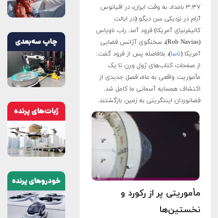
۳:۳۷ بامداد به وقت ایران، در اقیانوس
آرام در نزدیکی سن دیگو (در ایالت
کالیفرنیای آمریکا) فرود آمد. راب ناویاس
(Rob Navias)، سخنگوی آژانس فضایی
آمریکا (
ناسا
)، بلافاصله پس از فرود گفت:
از صفحات کتاب‌های ژول ورن تا یک
مأموریت واقعی به ماه، فصل جدیدی از
اکتشاف همسایه آسمانی ما کامل شد.
فضانوردان اینتگریتی به زمین بازگشتند.
مأموریتی پر از رکورد و
نخستین‌ها