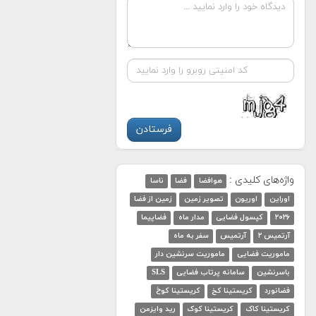
واژه‌های کلیدی :
هوافضا
فضا
ناسا
اوراین
اوریون
تصویر زمین
زمین از فضا
۲۰۲۶
کپسول فضایی
مدار ماه
فضاپیما
آرتمیس ۲
آرتمیس
سفر به ماه
ماموریت فضایی
ماموریت سرنشین دار
باسرنشین
سامانه پرتاب فضایی
SLS
فضانورد
کریستینا کخ
کریستینا کوخ
کریستینا کاک
کریستینا کوک
رید وایزمن