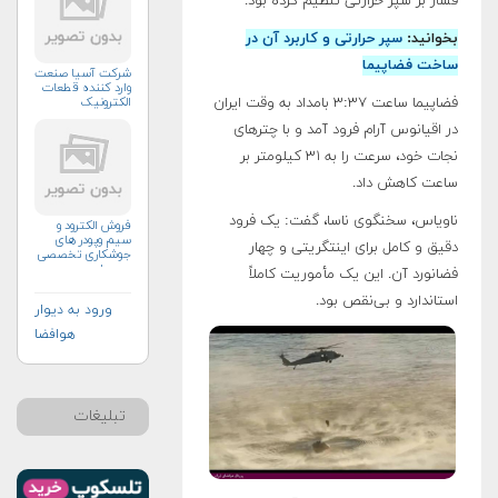
فشار بر سپر حرارتی تنظیم کرده بود.
بخوانید:
سپر حرارتی و کاربرد آن در
ساخت فضاپیما
شرکت آسیا صنعت
وارد کننده قطعات
الکترونیک
فضاپیما ساعت ۳:۳۷ بامداد به وقت ایران
در اقیانوس آرام فرود آمد و با چترهای
نجات خود، سرعت را به ۳۱ کیلومتر بر
ساعت کاهش داد.
ناویاس، سخنگوی ناسا، گفت: یک فرود
فروش الکترود و
سیم وپودر های
دقیق و کامل برای اینتگریتی و چهار
جوشکاری تخصصی
ومعمولی
فضانورد آن. این یک مأموریت کاملاً
استاندارد و بی‌نقص بود.
ورود به دیوار
هوافضا
تبلیغات