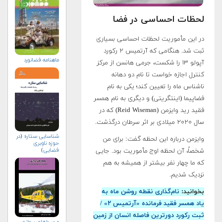
لحظات احساسی در فضا
در این مأموریت لحظات احساسی بسیاری
ثبت شد. هنگامی که آرتمیس ۲ رکورد
ماهنامه فضانورد
آپولو ۱۳ را شکست، جرمی هانسن از مرکز
کنترل اجازه خواست تا نام دو دهانه
ناشناس ماه را تعیین کند؛ یکی به نام
فضاپیما (اینتگریتی) و دیگری به نام همسر
فقید رید وایزمن (Reid Wiseman) که در
سال ۲۰۲۰ میلادی بر اثر سرطان درگذشت.
شناسایی ستاره (در
وایزمن درباره این لحظه گفت: برای من
حوزه ناوبری
فضایی)
شخصاً، آن لحظه اوج مأموریت بود. جایی
که ما چهار نفر بیشتر از همیشه به هم
نزدیک شدیم.
بخوانید:
نام‌گذاری نقطه روشن ماه به
یاد همسر فقید فرمانده «آرتمیس ۲» /
ثبت رکورد دورترین فاصله انسان از زمین