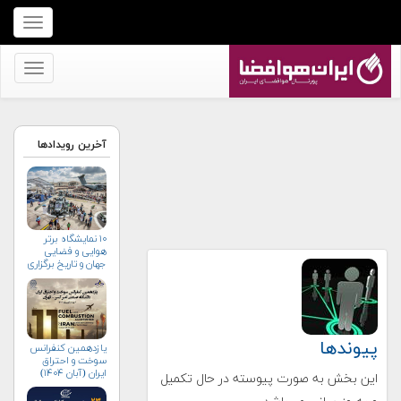
برای
نمایش
منو
برای
کلیک
نمایش
کنید
منو
کلیک
آخرین رویدادها
کنید
۱۰ نمایشگاه برتر
هوایی و فضایی
جهان و تاریخ برگزاری
آن‌ها
پیوندها
یازدهمین کنفرانس
سوخت و احتراق
ایران (آبان‌ ۱۴۰۴)
این بخش به صورت پیوسته در حال تکمیل