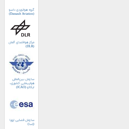
گروه هوانوردی داسو
(Dassault Aviation)
مرکز هوافضای آلمان
(DLR)
سازمان بین‌المللی
هواپیمایی کشوری،
ایکائو (ICAO)
سازمان فضایی اروپا
(اِسا)