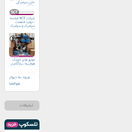
خازن سرامیکی
وتانتال
شرکت SCT فرانسه
- تولید قطعات
سرامیک و سرامیک
فلز
موتور های کوچک
هواپیما ، پاراگلایدر
ورود به دیوار
هوافضا
تبلیغات