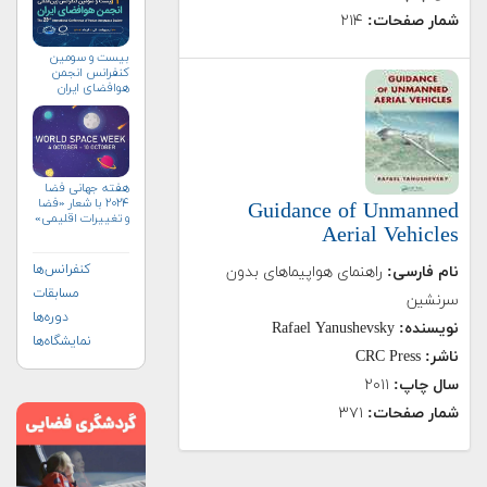
شمار صفحات:
۲۱۴
بیست و سومین
کنفرانس انجمن
هوافضای ايران
(۱۴۰۴)
هفته جهانی فضا
۲۰۲۴ با شعار «فضا
Guidance of Unmanned
و تغییرات اقلیمی»
Aerial Vehicles
(+پوستر)
کنفرانس‌ها
نام فارسی:
راهنمای هواپیماهای بدون
مسابقات
سرنشین
دوره‌ها
نویسنده:
Rafael Yanushevsky
نمایشگاه‌ها
ناشر:
CRC Press
سال چاپ:
۲۰۱۱
شمار صفحات:
۳۷۱