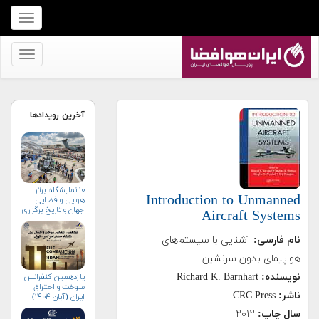
برای
نمایش
منو
برای
کلیک
نمایش
کنید
منو
کلیک
آخرین رویدادها
کنید
۱۰ نمایشگاه برتر
Introduction to Unmanned
هوایی و فضایی
جهان و تاریخ برگزاری
Aircraft Systems
آن‌ها
نام فارسی:
آشنایی با سیستم‌های
هواپیمای بدون سرنشین
نویسنده:
Richard K. Barnhart
یازدهمین کنفرانس
سوخت و احتراق
ناشر:
CRC Press
ایران (آبان‌ ۱۴۰۴)
سال چاپ:
۲۰۱۲