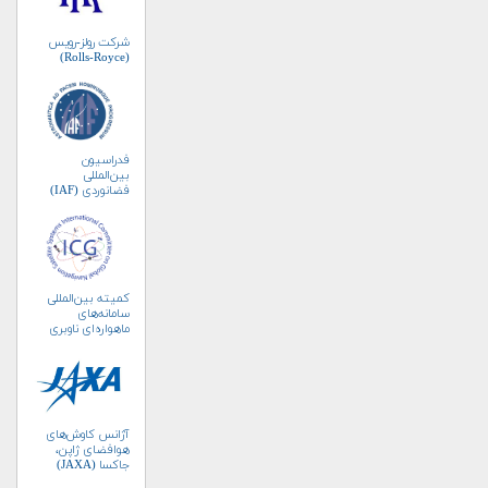
شرکت رولز-رویس
(Rolls-Royce)
فدراسیون
بین‌المللی
فضانوردی (IAF)
کمیته بین‌المللی
سامانه‌های
ماهواره‌ای ناوبری
جهانی (ICG)
آژانس کاوش‌های
هوافضای ژاپن،
جاکسا (JAXA)