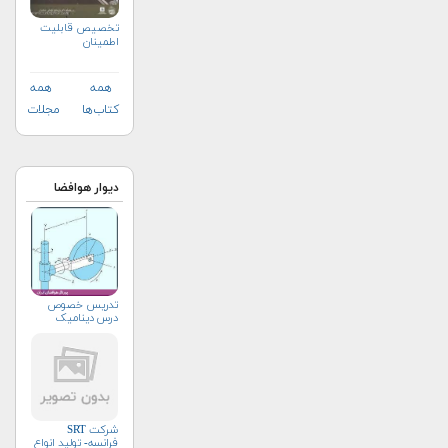
تخصيص قابليت
اطمينان
همه
همه
کتاب‌ها
مجلات
دیوار هوافضا
تدریس خصوص
درس دینامیک
شرکت SRT
فرانسه- تولید انواع