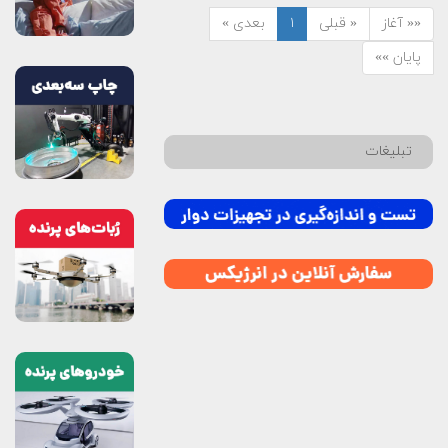
«« آغاز
« قبلی
۱
بعدی »
پایان »»
تبلیغات