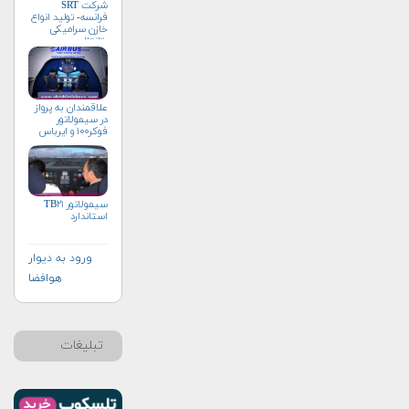
شرکت SRT
فرانسه- تولید انواع
خازن سرامیکی
وتانتال
علاقمندان به پرواز
در سیمولاتور
فوکر۱۰۰ و ایرباس
سیمولاتور TB۲۱
استاندارد
ورود به دیوار
هوافضا
تبلیغات