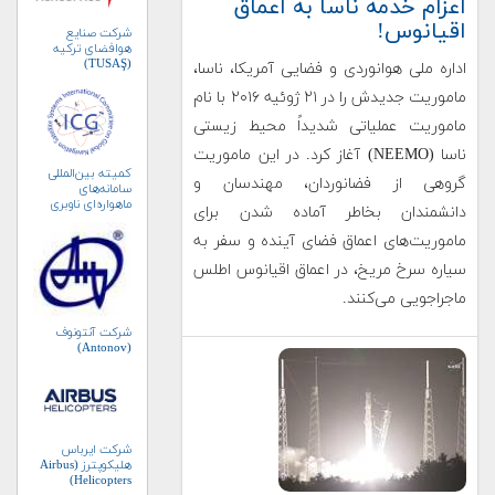
اعزام خدمه ناسا به اعماق
اقیانوس!
شرکت صنایع
هوافضای ترکیه
(TUSAŞ)
اداره ملی هوانوردی و فضایی آمریکا، ناسا،
ماموریت جدیدش را در ۲۱ ژوئیه ۲۰۱۶ با نام
ماموریت عملیاتی شدیداً محیط زیستی
ناسا (NEEMO) آغاز کرد. در این ماموریت
کمیته بین‌المللی
گروهی از فضانوردان، مهندسان و
سامانه‌های
ماهواره‌ای ناوبری
دانشمندان بخاطر آماده شدن برای
جهانی (ICG)
ماموریت‌های اعماق فضای آینده و سفر به
سیاره سرخ مریخ، در اعماق اقیانوس اطلس
ماجراجویی می‌کنند.
شرکت آنتونوف
(Antonov)
شرکت ایرباس
هلیکوپترز (Airbus
Helicopters)