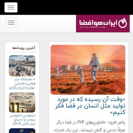
برای
نمایش
منو
برای
کلیک
نمایش
کنید
منو
کلیک
آخرین رویدادها
کنید
۱۰ نمایشگاه برتر
هوایی و فضایی
جهان و تاریخ برگزاری
آن‌ها
«وقت آن رسیده که در مورد
تولید مثل انسان در فضا فکر
کنیم»
یازدهمین کنفرانس
سوخت و احتراق
پالمر افزود: «فناوری‌های IVF در فضا دیگر
ایران (آبان‌ ۱۴۰۴)
صرفاً حدس و گمان نیستند. این یک امتداد