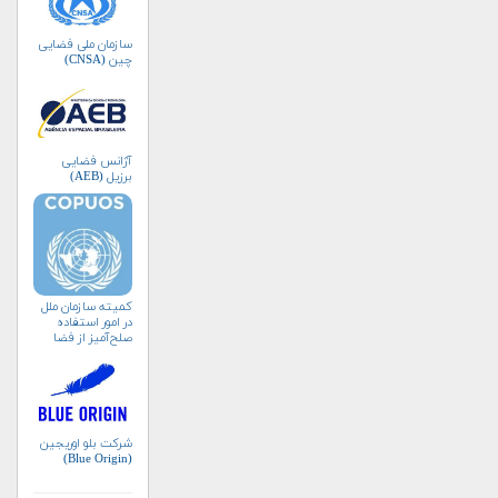
سازمان ملی فضایی
چین (CNSA)
آژانس فضایی
برزیل (AEB)
کمیته سازمان ملل
در امور استفاده
صلح‌آمیز از فضا
(کوپوس)
شرکت بلو اوریجین
(Blue Origin)