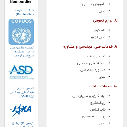
آموزش خلبانی
شرکت بمباردیه
سایر
(Bombardier)
۸. لوازم نجومی
تلسکوپ
سایر لوازم
۹. خدمات فنی، مهندسی و مشاوره
کمیته سازمان ملل
در امور استفاده
صلح‌آمیز از فضا
تحلیل و طراحی
(کوپوس)
نقشه‌کشی صنعتی
مشاوره تخصصی
سایر
۱۰. خدمات ساخت
انجمن صنايع
هوافضايي و دفاعي
تراشکاری و سی‌ان‌سی
اروپا (ASD)
ریخته‌گری
فایبرگلاس
پرینت سه‌بعدی
سایر
آژانس کاوش‌های