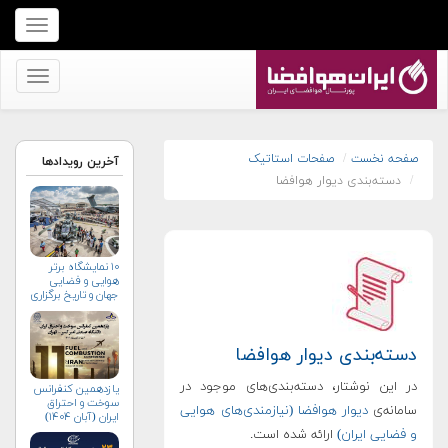
برای
نمایش
منو
برای
کلیک
نمایش
کنید
منو
کلیک
صفحه نخست
صفحات استاتیک
آخرین رویدادها
دسته‌بندی دیوار هوافضا
کنید
۱۰ نمایشگاه برتر
هوایی و فضایی
جهان و تاریخ برگزاری
آن‌ها
دسته‌بندی دیوار هوافضا
در این نوشتار، دسته‌بندی‌های موجود در
یازدهمین کنفرانس
سوخت و احتراق
سامانه‌ی
دیوار هوافضا (نیازمندی‌های هوایی
ایران (آبان‌ ۱۴۰۴)
و فضایی ایران)
ارائه شده است.