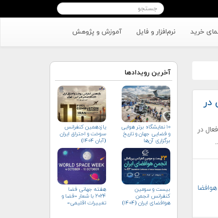
مای خرید
نرم‌افزار و فایل
آموزش و پژوهش
آخرین رویدادها
 در
۱۰ نمایشگاه برتر هوایی
یازدهمین کنفرانس
عال در
و فضایی جهان و تاریخ
سوخت و احتراق ایران
برگزاری آن‌ها
(آبان‌ ۱۴۰۴)
هوافضا
بیست و سومین
هفته جهانی فضا
کنفرانس انجمن
۲۰۲۴ با شعار «فضا و
هوافضای ايران (۱۴۰۴)
تغییرات اقلیمی»
(+پوستر)