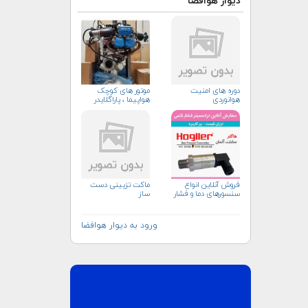
دیوار هوافضا
دوره های امنیت
موتور های کوچک
هوانوردی
هواپیما ، پاراگلایدر
فروش آنلاین انواع
ماکت تزیینی دست
سنسورهای دما و فشار
ساز
ورود به دیوار هوافضا