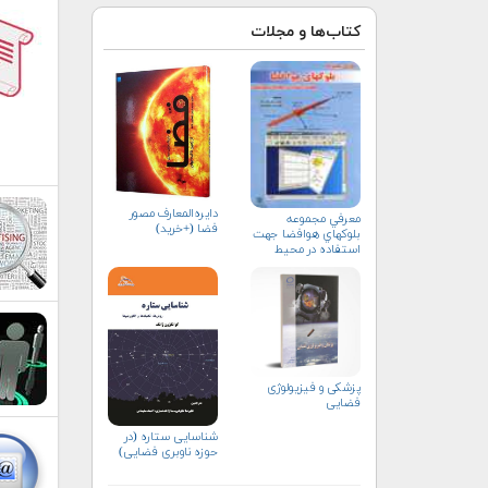
کتاب‌ها و مجلات
دایره‌المعارف مصور
معرفي مجموعه
فضا (+خرید)
بلوك‏هاي هوافضا جهت
استفاده در محيط
سيمولينك
پزشکی و فیزیولوژی
فضایی
شناسایی ستاره (در
حوزه ناوبری فضایی)