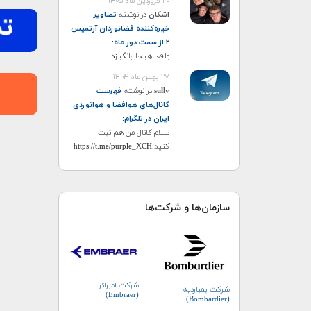
۲۰ فروردین ماه ۱۴۰۵
اشکان
در نوشته
تصاویر
خیره‌کننده فضانوردان آرتمیس
۲ از سمت دور ماه
:
واقعا هیجان‌انگیزه
۲۷ بهمن ماه ۱۴۰۴
sully
در نوشته
فهرست
کانال‌های هوافضا و هوانوردی
ایران در تلگرام
:
سلام کانال من هم ثبت
کنید.https://t.me/purple_XCH
سازمان‌ها و شرکت‌ها
شرکت امبرائر
شرکت بمباردیه
(Embraer)
(Bombardier)