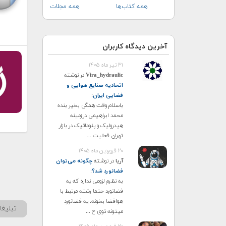
همه کتاب‌ها
همه مجلات
آخرین دیدگاه کاربران
۳۱ تیر ماه ۱۴۰۵
Vira_hydraulic
در نوشته
اتحادیه صنایع هوایی و
فضایی ایران
:
باسلام وقت همگی بخیر بنده
محمد ابراهیمی درزمینه
هیدرولیک و پنوماتیک در بازار
تهران فعالیت ...
۲۰ فروردین ماه ۱۴۰۵
آریا
در نوشته
چگونه می‌توان
فضانورد شد؟
:
به نظرم لزومی نداره که یه
فضانورد حتما رشته مرتبط با
هوافضا بخونه. یه فضانورد
تبلیغ
میتونه توی ح ...