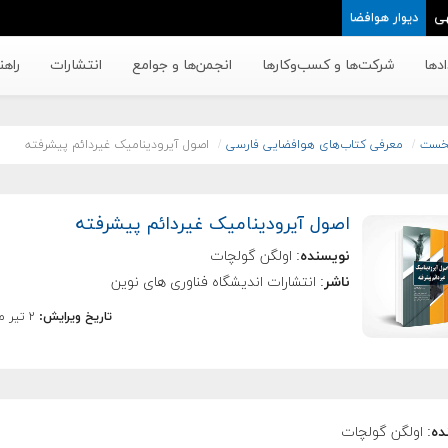
ی
دیوار هوافضا
دها
شرکت‌ها و کسب‌وکار‌ها
انجمن‌ها و جوامع
انتشارات
راهن
خست
معرفی کتاب‌های هوافضایی فارسی
اصول آيروديناميک غيردائم پيشرفته
اصول آيروديناميک غيردائم پيشرفته
نویسنده
: اولگن گولچات
ناشر
: انتشارات اندیشگاه فناوری های نوین
تاریخ ویرایش:
۲ تیر ماه ۱۳۹۹
ده
: اولگن گولچات