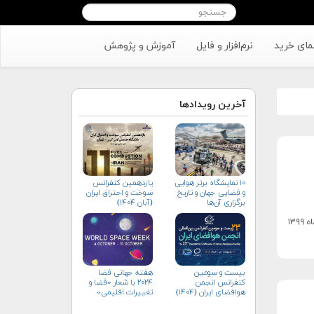
مای خرید
نرم‌افزار و فایل
آموزش و پژوهش
آخرین رویدادها
۱۰ نمایشگاه برتر هوایی
یازدهمین کنفرانس
و فضایی جهان و تاریخ
سوخت و احتراق ایران
برگزاری آن‌ها
(آبان‌ ۱۴۰۴)
بیست و سومین
هفته جهانی فضا
کنفرانس انجمن
۲۰۲۴ با شعار «فضا و
هوافضای ايران (۱۴۰۴)
تغییرات اقلیمی»
(+پوستر)