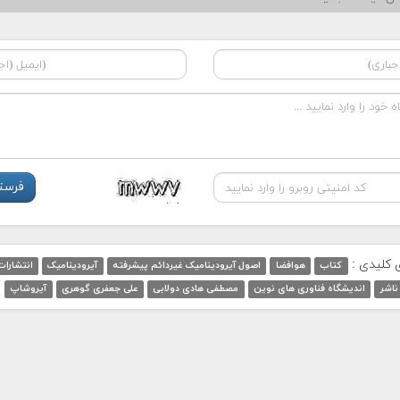
ی کلیدی :
کتاب
هوافضا
اصول آيروديناميک غيردائم پيشرفته
آیرودینامیک
انتشارات
ناشر
اندیشگاه فناوری های نوین
مصطفی هادی دولابی
علی جعفری گوهری
آیروشاپ