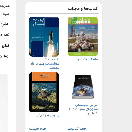
مترجم
کتاب‌ها و مجلات
صبور
ناشر
: 
تعداد
قطع
:
نوع چ
ماهنامه فضانورد
آیرودینامیک
ماوراءصوت غیرلزج-جلد
نخست
طراحی سیستمی
موتورهای سوخت مایع
فضایی
راديو در هليكوپتر
همه کتاب‌ها
همه مجلات