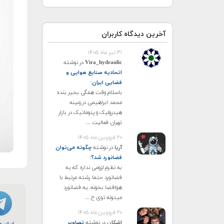
آخرین دیدگاه کاربران
۳۱ تیر ماه ۱۴۰۵
Vira_hydraulic
در نوشته
اتحادیه صنایع هوایی و
فضایی ایران
:
باسلام وقت همگی بخیر بنده
محمد ابراهیمی درزمینه
هیدرولیک و پنوماتیک در بازار
تهران فعالیت ...
۲۰ فروردین ماه ۱۴۰۵
آریا
در نوشته
چگونه می‌توان
فضانورد شد؟
:
به نظرم لزومی نداره که یه
فضانورد حتما رشته مرتبط با
هوافضا بخونه. یه فضانورد
میتونه توی ح ...
۲۰ فروردین ماه ۱۴۰۵
اشکان
در نوشته
تصاویر