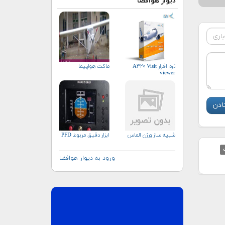
دیوار هوافضا
نرم افزار A۳۲۰ Visit
ماکت هواپیما
viewer
شبیه ساز ورژن الماس
ابزار دقیق مربوط PFD
ورود به دیوار هوافضا