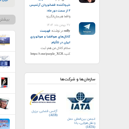
خیره‌کننده فضانوردان آرتمیس
۲ از سمت دور ماه
:
واقعا هیجان‌انگیزه
بیشتر 
۲۷ بهمن ماه ۱۴۰۴
sully
در نوشته
فهرست
کانال‌های هوافضا و هوانوردی
ایران در تلگرام
:
سلام کانال من هم ثبت
کنید.https://t.me/purple_XCH
سازمان‌ها و شرکت‌ها
آژانس فضایی برزیل
(AEB)
انجمن بین‌المللی حمل
و نقل هوایی، یاتا
(IATA)