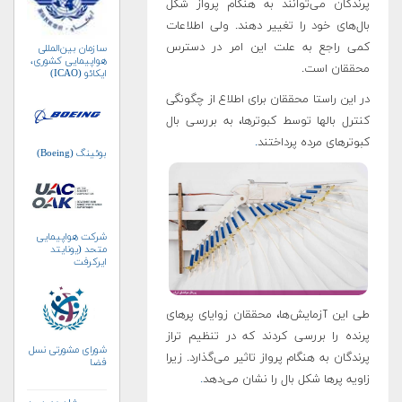
پرندگان می‌توانند به هنگام پرواز شکل
بال‌های خود را تغییر دهند. ولی اطلاعات
کمی راجع به علت این امر در دسترس
سازمان بین‌المللی
هواپیمایی کشوری،
محققان است.
ایکائو (ICAO)
در این راستا محققان برای اطلاع از چگونگی
کنترل بالها توسط کبوترها، به بررسی بال‌
کبوترهای مرده پرداختند
.
بوئینگ (Boeing)
شرکت هواپیمایی
متحد (یونایتد
ایرکرفت
کورپوریشن)
طی این آزمایش‌ها، محققان زوایای پرهای
پرنده را بررسی کردند که در تنظیم تراز
شورای مشورتی نسل
پرندگان به هنگام پرواز تاثیر می‌گذارد. زیرا
فضا
زاویه پرها شکل بال را نشان می‌دهد
.