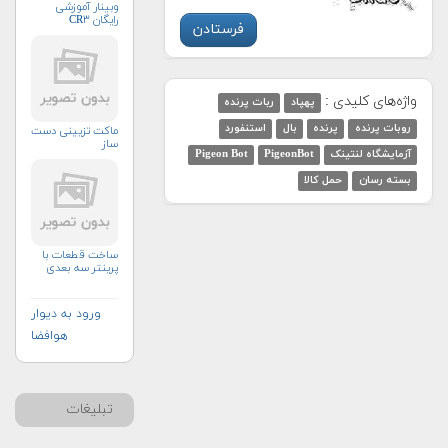
وبینار آموزشی
رایگان CR۳
واژه‌های کلیدی :
پهپاد
ربات پرنده
روبات پرنده
پرنده
بال
استنفورد
ماکت تزیینی دست
ساز
آزمایشگاه لنتینک
PigeonBot
Pigeon Bot
بسته رسان
حمل کالا
ساخت قطعات با
پرینتر سه بعدی
ورود به دیوار
هوافضا
تبلیغات