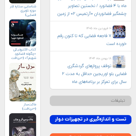
ماه با ۴ فضانورد / نخستین تصاویر
شناسایی ستاره (در
حوزه ناوبری
چشمگیر فضانوردان «آرتمیس ۲» از زمین
فضایی)
۱۰ فروردین ماه ۱۴۰۵
۷ فاجعه فضایی که تا کنون رقم
خورده است
کتاب الکترونیکی
«چگونه فضانورد
شویم؟» (+دریافت
۱۸ بهمن ماه ۱۴۰۴
رایگان)
توقف پروازهای گردشگری
فضایی بلو اوریجین حداقل به مدت ۲
سال برای تمرکز بر برنامه‌های ماه
تبلیغات
ماکت‌ساز
(+دریافت)