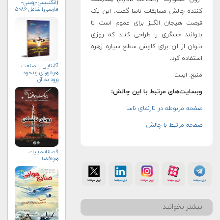
(انگليسي-روسي-
فارسي) شامل ۵۰۸۶
کننده چالش مسابقات ناسا گفت: این یک
واژه‌ی علمي و فني
فرصت هیجان انگیز برای عموم است تا
بتوانند حسگری را طراحی کنند که روزی
بتوان از آن برای کاوش سطح سیاره زهره
استفاده کرد.
آشنایی با صنعت
هوانوردی و نحوه
منبع: ایسنا
ورود به آن
وبسایت‌های مرتبط با این چالش:
صفحه مربوطه در تارنمای ناسا
صفحه مرتبط با چالش
فصلنامه پيك
هوافضا
بیشتر بخوانید