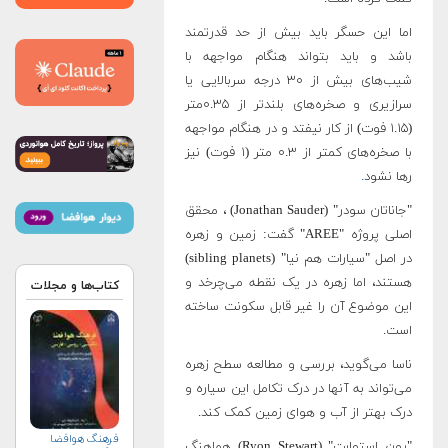
اما این حسگر باید بیش از حد قدرتمند
باشد و باید بتواند هنگام مواجهه با
شیب‌های بیش از ۳۰ درجه سربالایی یا
سرازیری و صخره‌های بلندتر از ۰.۳۵متر
(۱.۱۵ فوت) از کار نیفتد و در هنگام مواجهه
با صخره‌های کمتر از ۰.۳ متر (۱ فوت) نیز
رها نشود
.
"جاناتان سودر" (Jonathan Sauder) ، محقق
اصلی پروژه "AREE" گفت: زمین و زهره
در اصل "سیارات هم نیا" (sibling planets)
هستند، اما زهره در یک نقطه می‌چرخد و
کتاب‌ها و مجلات
این موضوع آن را غیر قابل سکونت ساخته
است.
ناسا می‌گوید، بررسی و مطالعه سطح زهره
می‌تواند به آنها در درک تکامل این سیاره و
درک بهتر از آب و هوای زمین کمک کند.
فرهنگ هوافضا
"رون استوارت" (Ryon Stewart) هماهنگ