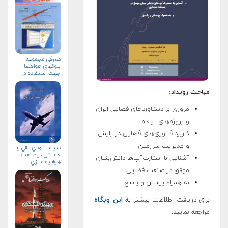
معرفي مجموعه
بلوك‏هاي هوافضا
جهت استفاده در
محيط سيمولينك
مباحث رویداد:
مروری بر دستاوردهای فضایی ایران
و پروژه‌های آینده
کاربرد فناوری‌های فضایی در پایش
و مدیریت سرزمین
سياست‌هاي مالي و
حمايتي در صنعت
آشنایی با استارت‌آپ‌ها دانش‌بنیان
هواپيماسازي
غيرنظامي+دریافت
موفق در صنعت فضایی
نسخه‌ الکترونیکی
به همراه پرسش و پاسخ
برای دریافت اطلاعات بیشتر به
این وبگاه
مراجعه نمایید.