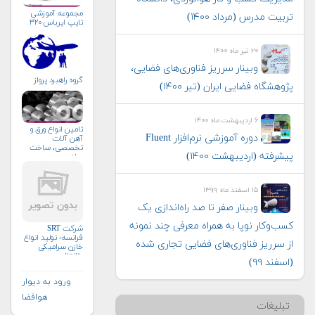
مجموعه آموزشی
تربیت مدرس (مرداد ۱۴۰۰)
تایپ ایرباس ۳۲۰
۲۰ تیر ماه ۱۴۰۰
وبینار سرریز فناوری‌های فضایی،
گروه راهبرد پرواز
پژوهشگاه فضایی ایران (تیر ۱۴۰۰)
۶ اردیبهشت ماه ۱۴۰۰
تامین انواع ورق و
دوره آموزشی نرم‌افزار Fluent
آهن آلات
تخصصی، ساخت
پیشرفته (اردیبهشت ۱۴۰۰)
سازه
۱۵ اسفند ماه ۱۳۹۹
وبینار صفر تا صد راه‌اندازی یک
كسب‌وكار نوپا به همراه معرفی چند نمونه
شرکت SRT
فرانسه- تولید انواع
از سرريز فناوری‌های فضایی تجاری شده
خازن سرامیکی
وتانتال
(اسفند ۹۹)
ورود به دیوار
هوافضا
تبلیغات