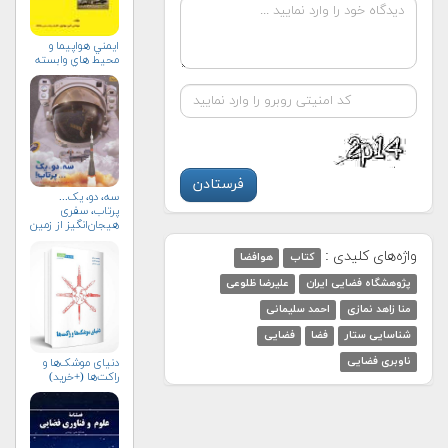
ايمني هواپيما و
محيط هاي وابسته
سه، دو، یک...
پرتاب، سفری
هیجان‌انگیز از زمین
به فضا (+خرید)
واژه‌های کلیدی :
کتاب
هوافضا
پژوهشگاه فضایی ایران
علیرضا ظلوعی
منا زاهد نمازی
احمد سلیمانی
شناسایی ستار
فضا
فضایی
ناوبری فضایی
دنیای موشک‌ها و
راکت‌ها (+خرید)