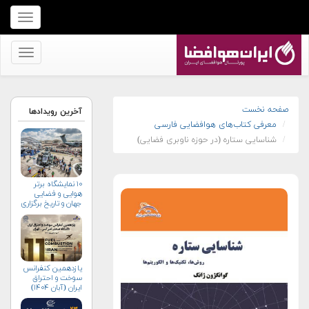
برای
نمایش
منو
برای
کلیک
نمایش
کنید
منو
کلیک
صفحه نخست
آخرین رویدادها
معرفی کتاب‌های هوافضایی فارسی
کنید
شناسایی ستاره (در حوزه ناوبری فضایی)
۱۰ نمایشگاه برتر
هوایی و فضایی
جهان و تاریخ برگزاری
آن‌ها
یازدهمین کنفرانس
سوخت و احتراق
ایران (آبان‌ ۱۴۰۴)