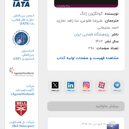
نویسنده
: گوانگژون ژانگ
انجمن بین‌المللی
حمل و نقل هوایی،
مترجمان
: علیرضا طلوعی، منا زاهد نمازی،
یاتا (IATA)
احمد سلیمانی
ناشر
:
پژوهشگاه فضایی ایران
سال نشر
: ۱۴۰۲
تعداد صفحات
: ۲۹۰
فدراسیون
بین‌المللی
مشاهده فهرست و صفحات اولیه کتاب
فضانوردی (IAF)
شرکت
آگوستاوستلند
(AgustaWestland)
بیشتر بخوانید
شرکت بل هلیکوپتر
۱۵ فروردین ماه ۱۴۰۵
(Bell Helicopter)