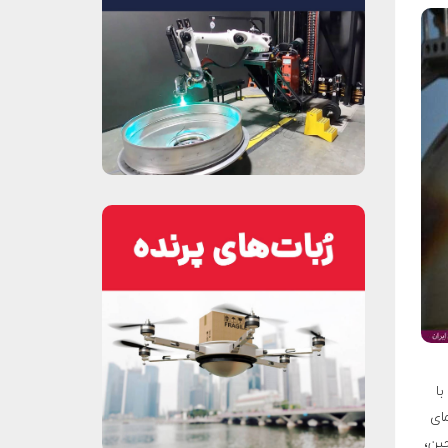
با
مای
چین،