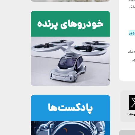
اک دانستند.
ن تصاویر
 «شنژو ۲۲» را سرعت داد
د.