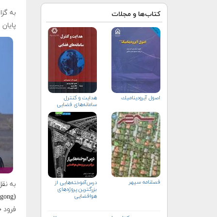
کتاب‌ها و مجلات
پایان 
اصول آيروديناميك
هدایت و کنترل
سامانه‌های فضایی
فصلنامه سپهر
درس‌آموخته‌هایی از
بزرگترین پروژه‌های
هوافضایی
فرود «دونگفنگ» (eng