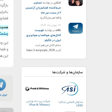
اشکان
در نوشته
تصاویر
خیره‌کننده فضانوردان آرتمیس
۲ از سمت دور ماه
:
واقعا هیجان‌انگیزه
فضانور
۲۷ بهمن ماه ۱۴۰۴
همچنی
sully
در نوشته
فهرست
چشمگیر 
کانال‌های هوافضا و هوانوردی
ایران در تلگرام
:
سلام کانال من هم ثبت
کنید.https://t.me/purple_XCH
این همان 
سازمان‌ها و شرکت‌ها
شرکت پرت اند ویتنی
سازمان فضایی ایتالیا
(Pratt & Whitney)
(ASI)
بیشتر 