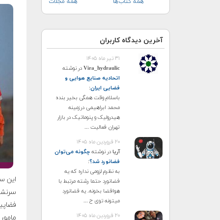
همه کتاب‌ها
همه مجلات
آخرین دیدگاه کاربران
۳۱ تیر ماه ۱۴۰۵
Vira_hydraulic
در نوشته
اتحادیه صنایع هوایی و
فضایی ایران
:
باسلام وقت همگی بخیر بنده
محمد ابراهیمی درزمینه
هیدرولیک و پنوماتیک در بازار
تهران فعالیت ...
۲۰ فروردین ماه ۱۴۰۵
آریا
در نوشته
چگونه می‌توان
فضانورد شد؟
:
به نظرم لزومی نداره که یه
فضانورد حتما رشته مرتبط با
هوافضا بخونه. یه فضانورد
سرنشین
میتونه توی ح ...
فضاپیم
۲۰ فروردین ماه ۱۴۰۵