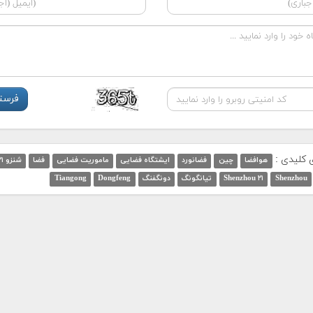
ی کلیدی :
هوافضا
چین
فضانورد
ایشتگاه فضایی
ماموریت فضایی
فضا
شنزو ۲۱
Shenzhou
Shenzhou ۲۱
تیانگونگ
دونگفنگ
Dongfeng
Tiangong