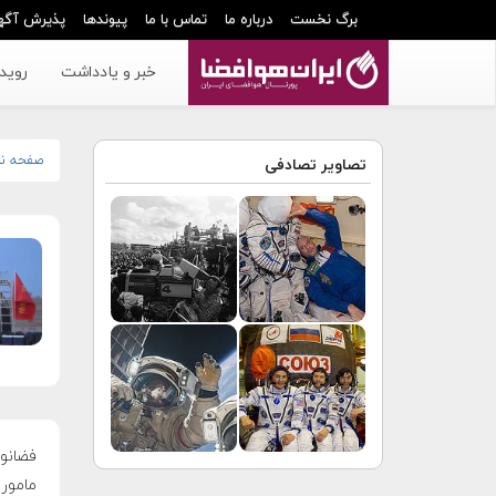
برگ نخست
درباره ما
تماس با ما
پیوندها
پذیرش آگه
خبر و یادداشت
رویدا
صفحه ن
تصاویر تصادفی
فضانور
ماموری