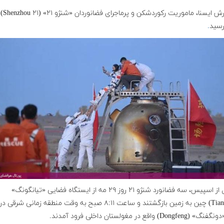
به گزارش ایسنا، مامو
رسید
.
به نقل از اسپیس، سه فضانورد شنژو ۲۱ روز ۲۹ مه از ایستگاه فضایی «تیانگونگ»
(Tiangong) چین به زمین بازگشتند و ساعت ۸:۱۱ صبح به وقت منطقه زمانی ش
Dongf) واقع در مغولستان داخلی فرود آمدند.