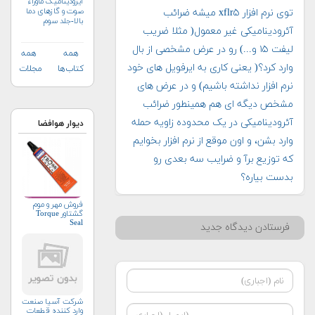
آیرودینامیک ماوراء
صوت و گازهای دما
توی نرم افزار xflr۵ میشه ضرائب
بالا-جلد سوم
آئرودینامیکی غیر معمول( مثلا ضریب
لیفت ۱۵ و...) رو در عرض مشخصی از بال
همه
همه
وارد کرد؟( یعنی کاری به ایرفویل های خود
کتاب‌ها
مجلات
نرم افزار نداشته باشیم) و در عرض های
مشخص دیگه ای هم همینطور ضرائب
آئرودینامیکی در یک محدوده زاویه حمله
دیوار هوافضا
وارد بشن، و اون موقع از نرم افزار بخوایم
که توزیع برآ و ضرایب سه بعدی رو
بدست بیاره؟
فروش مهر و موم
گشتاور Torque
Seal
فرستادن دیدگاه جدید
شرکت آسیا صنعت
وارد کننده قطعات