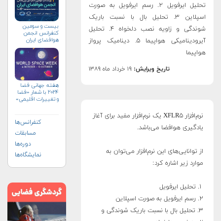
تحلیل ایرفویل ۲. رسم ایرفویل به صورت
اسپلاین ۳. تحلیل بال با نسبت باریک
بیست و سومین
شوندگی و زاویه نصب دلخواه ۴. تحلیل
کنفرانس انجمن
هوافضای ايران
آیرودینامیکی هواپیما ۵. دینامیک پرواز
(۱۴۰۴)
هواپیما
تاریخ ویرایش:
۱۹ خرداد ماه ۱۳۸۹
هفته جهانی فضا
۲۰۲۴ با شعار «فضا
و تغییرات اقلیمی»
(+پوستر)
نرم‌افزار XFLR۵ یک نرم‌افزار مفید برای آغاز
کنفرانس‌ها
یادگیری هوافضا می‌باشد.
مسابقات
دوره‌ها
از توانایی‌های این نرم‌افزار می‌توان به
نمایشگاه‌ها
موارد زیر اشاره کرد:
۱. تحلیل ایرفویل
۲. رسم ایرفویل به صورت اسپلاین
۳. تحلیل بال با نسبت باریک شوندگی و