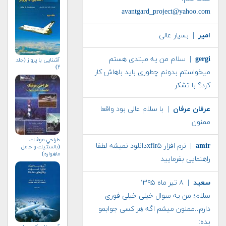
avantgard_project@yahoo.com
امیر
| بسیار عالی
gergi
| سلام من یه مبتدی هستم
آشنایی با پرواز (جلد
۲)
میخواستم بدونم چطوری باید باهاش کار
کرد؟ با تشکر
عرفان عرفان
| با سلام عالی بود واقعا
ممنون
طراحي موشك
amir
| نرم افزار xflr۵دانلود نمیشه لطفا
(بالستيك و حامل
ماهواره)
راهنمایی بفرمایید
سعید
| ۸ تیر ماه ۱۳۹۵
سلام؛ من یه سوال خیلی خیلی فوری
دارم..ممنون میشم اگه هر کسی جوابمو
بده: