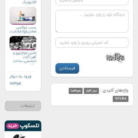
الکترونیک
چسب اپوکسی
معادل‌بلزونا،ارالدایت،امرون،
تامین انواع ورق و
آهن آلات
تخصصی، ساخت
سازه
ورود به دیوار
هوافضا
واژه‌های کلیدی :
نرم افزار
هوافضا
XFLR۵
تبلیغات