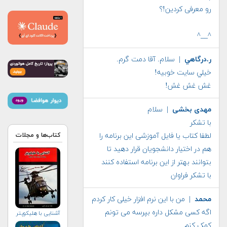
رو معرفی کردین!؟
^__^
ر.درگاهي
| سلام. آقا دمت گرم.
خيلي سايت خوبيه!
غش غش غش!
مهدی بخشی
| سلام
با تشکر
کتاب‌ها و مجلات
لطفا کتاب یا فایل آموزشی این برنامه را
هم در اختیار دانشجویان قرار دهید تا
بتوانند بهتر از این برنامه استفاده کنند
با تشکر فراوان
محمد
| من با این نرم افزار خیلی کار کردم
اگه کسی مشکل داره بپرسه می تونم
آشنایی با هلیكوپتر
کمک کنم.