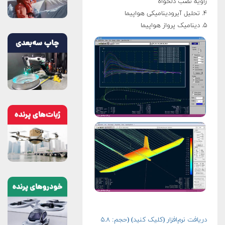
زاویه نصب دلخواه
۴. تحلیل آیرودینامیکی هواپیما
۵. دینامیک پرواز هواپیما
دریافت نرم‌افزار (کلیک کنید) (حجم: ۵.۸