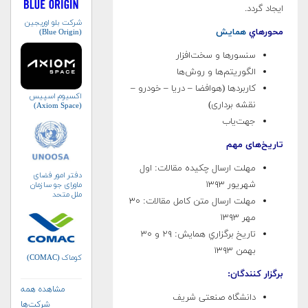
ایجاد گردد.
شرکت بلو اوریجین
محورهاي
همايش
(Blue Origin)
سنسورها و سخت‌افزار
الگوریتم‌ها و روش‌ها
کاربردها (هوافضا – دریا – خودرو –
اکسیوم اسپیس
نقشه برداری)
(Axiom Space)
جهت‌یاب
تاریخ‌های مهم
مهلت ارسال چكيده مقالات: اول
دفتر امور فضای
شهریور ۱۳۹۳
ماورای جو سازمان
ملل متحد
مهلت ارسال متن كامل مقالات: ۳۰
(UNOOSA)
مهر ۱۳۹۳
تاريخ برگزاري همايش: ۲۹ و ۳۰
بهمن ۱۳۹۳
کوماک (COMAC)
برگزار كنندگان:
مشاهده همه
دانشگاه صنعتی شریف
شرکت‌ها