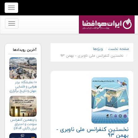
برای
نمایش
منو
برای
کلیک
نمایش
کنید
منو
کلیک
صفحه نخست
ویژه‌ها
آخرین رویدادها
نخستین کنفرانس ملی ناوبری - بهمن ۹۳
کنید
۱۰ نمایشگاه برتر
هوایی و فضایی
جهان و تاریخ برگزاری
آن‌ها
یازدهمین کنفرانس
سوخت و احتراق
نخستین کنفرانس ملی ناوبری -
ایران (آبان‌ ۱۴۰۴)
بهمن ۹۳