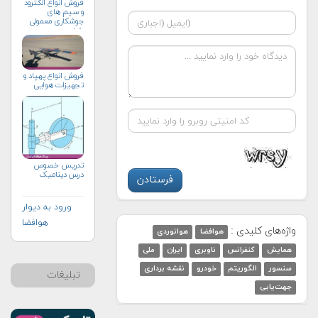
فروش انواع الکترود
و سیم های
جوشکاری معمولی
وتخصصی
فروش انواع پهپاد و
تجهيزات هوايي
تدریس خصوص
درس دینامیک
ورود به دیوار
هوافضا
واژه‌های کلیدی :
هوافضا
هوانوردی
همایش
کنفرانس
ناوبری
ایران
ملی
سنسور
الگوریتم‌
خودرو
نقشه برداری
تبلیغات
جهت‌یابی