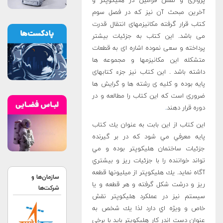
پروازی و نقش فرامين در هلیکوپتر و
آخرین مبحث آن نیز که در فصل سوم
كتاب قرار گرفته مکانیزمهای انتقال قدرت
می باشد. این کتاب به جزئیات بیشتر
پرداخته و سعی نموده اشاره ای به قطعات
متشکله این مکانیزمها و مجموعه ها
داشته باشد . این کتاب نیز جزء کتابهای
پایه بوده و کلیه ی رشته ها و گرایش ها
ضروری است که این کتاب را مطالعه و در
دوره قرار دهند
.
اين كتاب از اين بابت به عنوان يك كتاب
پايه معرفي مي شود كه در بر گيرنده
جزئيات ساختمان هليكوپتر بوده و مي
تواند خواننده را با جزئيات ريز و بيشتري
آگاه نمايد. يك هليكوپتر از ميليونها قطعه
سازمان‌ها و
ريز و درشت شكل گرفته و هر قطعه و يا
شرکت‌ها
سيستم نيز در عملكرد هليكوپتر نقش
خاص و ويژه اي دارد لذا يك شخص به
عنوان دست اندر كار هليكوپتر بايد با برخي