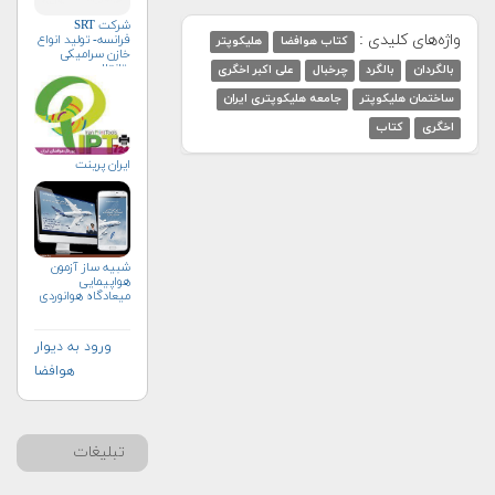
شرکت SRT
واژه‌های کلیدی :
فرانسه- تولید انواع
کتاب هوافضا
هلیکوپتر
خازن سرامیکی
وتانتال
بالگردان
بالگرد
چرخبال
علی اکبر اخگری
ساختمان هلیکوپتر
جامعه هلیکوپتری ایران
اخگری
کتاب
ایران پرینت
شبیه ساز آزمون
هواپیمایی
میعادگاه هوانوردی
ورود به دیوار
هوافضا
تبلیغات