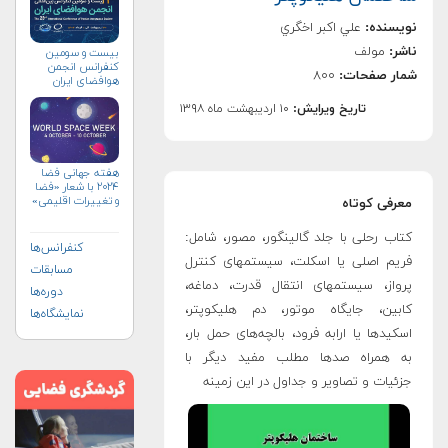
نویسنده:
علي اكبر اخگري
ناشر:
مولف
بیست و سومین
کنفرانس انجمن
شمار صفحات:
۸۰۰
هوافضای ايران
(۱۴۰۴)
تاریخ ویرایش:
۱۰ اردیبهشت ماه ۱۳۹۸
هفته جهانی فضا
۲۰۲۴ با شعار «فضا
و تغییرات اقلیمی»
معرفی کوتاه
(+پوستر)
کتاب رحلی با جلد گالینگور، مصور، شامل:
کنفرانس‌ها
فریم اصلی یا اسکلت، سیستمهای کنترل
مسابقات
پرواز، سیستمهای انتقال قدرت، دماغه،
دوره‌ها
کابین، جایگاه موتور، دم هلیکوپتر،
نمایشگاه‌ها
اسکیدها یا ارابه فرود، بالچه‌های حمل بار،
به همراه صدها مطلب مفید دیگر با
جزئیات و تصاویر و جداول در این زمینه