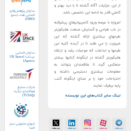
از اين جزئيات آگاه گشته تا با ديد بهتر و
سازمان پژوهش‌های
كاملي قادر به ادامه اين تخصص باشد.
فضایی هند، ایسرو
(ISRO)
امروزه با عرصه ورود كامپيوترهاي پيشرفته
در باب طراحي و گسترش صنعت هليكوپتر
طرحهاي بيشتري ارائه گشته كه اين
ضرورت را مي طلبد تا در آينده كليه اين
طرحها و ابداعات كه موجبات رشد و ارتقاء
سازمان فضایی
بریتانیا (UK Space
هليكوپتر گشته در اينگونه كتابها بيشتر
Agency)
منعكس گردد تا علاقمندان بتوانند به
معلومات بيشتري دسترسي داشته و
احتياجات خود را بر مبناي اينگونه كتب
پايه برطرف نمايند
.
شرکت صنایع
هوافضای ترکیه
لینک سایر کتاب‌های این نویسنده
(TUSAŞ)
شورای مشورتی نسل
فضا