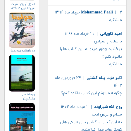
اصول آيروديناميک
غيردائم پيشرفته
| ۱۲ خرداد ماه ۱۳۹۴
Mohammad Faali
متشکرم
امید کاویانی
| ۲۰ خرداد ماه ۱۳۹۶
با سلام و سپاس
ببخشید چطور میتوانم این کتاب ها را
دو ماهنامه هواپيما
دانلود کنم ؟
متشکرم.
اکبر عزت پناه گشتی
| ۲۴ فروردین ماه
۱۴۰۲
چگونه میتونم این کتاب دانلود کنم؟
هواشناسی
هلیكوپتر
روح الله شیراوند
| ۱۱ مرداد ماه ۱۴۰۲
سلام و عرض ادب
به این کتاب یا کتابی برای طراحی هلی
کوپتر های مدل نیازمندم