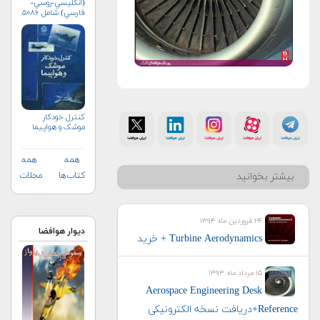
(انگليسي-روسي-
فارسي) شامل ۵۰۸۶
واژه‌ی علمي و فني
کنترل خودکار
موشک و هواپیما
همه
همه
بیشتر بخوانید
کتاب‌ها
مجلات
۲۴ فروردین ماه ۱۳۹۴
دیوار هوافضا
Turbine Aerodynamics + خرید
۱۵ مرداد ماه ۱۳۹۳
Aerospace Engineering Desk
Reference+دریافت نسخه‌ الکترونیکی