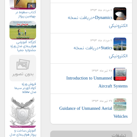
۱۱ مرداد ماه ۱۳۹۳
كتاب سقوط در
چهلمين پرواز
Dynamics+دریافت نسخه
الکترونیکی
۱۱ مرداد ماه ۱۳۹۳
کارگاه آموزشی
هواپیمای مدل ویژه
Statics+دریافت نسخه
جشنواره جمپا
الکترونیکی
۲۸ تیر ماه ۱۳۹۳
Introduction to Unmanned
فروش ویژه
Aircraft Systems
کوادکوپتر سیما
مدل x۵sw
۲۷ تیر ماه ۱۳۹۳
Guidance of Unmanned Aerial
Vehicles
آموزش ساخت و
پرواز هواپیمای مدل
تبلیغات