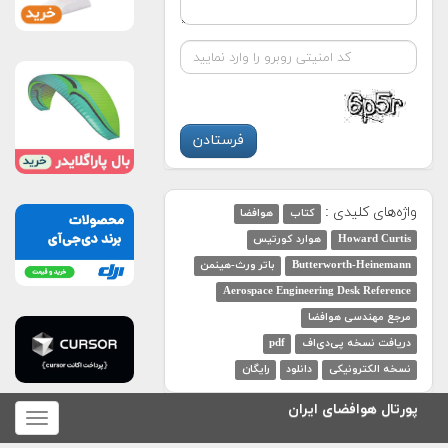
واژه‌های کلیدی :
کتاب
هوافضا
Howard Curtis
هوارد کورتیس
Butterworth-Heinemann
باتر ورث-هینمن
Aerospace Engineering Desk Reference
مرجع مهندسی هوافضا
دریافت نسخه پی‌دی‌اف
pdf
نسخه الکترونیکی
دانلود
رایگان
پورتال هوافضای ایران
برای
نمایش