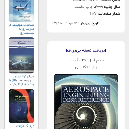
ناشر:
Butterworth-Heinemann
سال چاپ:
۲۰۰۹، چاپ نخست
شمار صفحات:
۶۸۷
تاریخ ویرایش:
۱۵ مرداد ماه ۱۳۹۳
دینامیک هواپیما، از
مدل‌سازی تا
شبیه‌سازی
[دریافت نسخه پی‌دی‌اف]
حجم فایل: ۲۷ مگابایت
زبان: انگلیسی
جریان تراکم پذیر
نوین (سرعت بالا) با
چشم انداز تاریخی-
جلد دوم
فرهنگ هوافضا