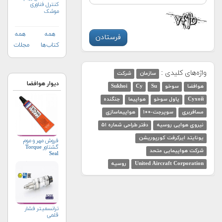
کنترل فناوری
موشک
همه
همه
کتاب‌ها
مجلات
واژه‌های کلیدی :
سازمان
شرکت
دیوار هوافضا
هوافضا
سوخو
Su
Су
Sukhoi
Сухой
پاول سوخو
هواپیما
جنگنده
مسافربری
سوپرجت-۱۰۰
هواپیماسازی
نیروی هوایی روسیه
دفتر طراحی شماره ۵۱
یونایتد ایرکرفت کورپوریشن
فروش مهر و موم
گشتاور Torque
شرکت هواپیمایی متحد
Seal
United Aircraft Corporation
روسیه
ترانسمیتر فشار
قلمی