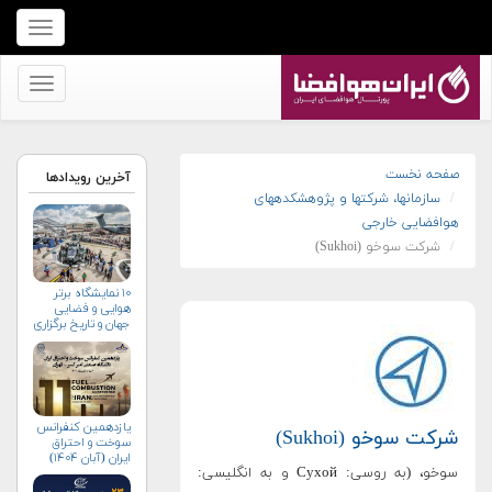
برای
نمایش
منو
برای
کلیک
نمایش
کنید
منو
کلیک
صفحه نخست
آخرین رویدادها
سازمان‏ها، شرکت‏ها و پژوهشکده‏های
کنید
هوافضایی خارجی
شرکت سوخو (Sukhoi)
۱۰ نمایشگاه برتر
هوایی و فضایی
جهان و تاریخ برگزاری
آن‌ها
یازدهمین کنفرانس
شرکت سوخو (Sukhoi)
سوخت و احتراق
ایران (آبان‌ ۱۴۰۴)
سوخو، (به روسی: Сухой و به انگلیسی: