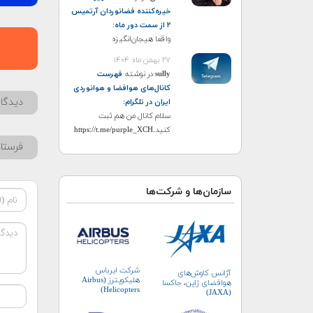
خیره‌کننده فضانوردان آرتمیس
۲ از سمت دور ماه
:
واقعا هیجان‌انگیزه
۲۷ بهمن ماه ۱۴۰۴
sully
در نوشته
فهرست
کانال‌های هوافضا و هوانوردی
دیدگاه
ایران در تلگرام
:
سلام کانال من هم ثبت
کنید.https://t.me/purple_XCH
فرستا
سازمان‌ها و شرکت‌ها
شرکت ایرباس
آژانس کاوش‌های
هلیکوپترز (Airbus
هوافضای ژاپن، جاکسا
Helicopters)
(JAXA)