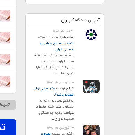
آخرین دیدگاه کاربران
۳۱ تیر ماه ۱۴۰۵
Vira_hydraulic
در نوشته
اتحادیه صنایع هوایی و
فضایی ایران
:
باسلام وقت همگی بخیر بنده
محمد ابراهیمی درزمینه
هیدرولیک و پنوماتیک در بازار
تهران فعالیت ...
۲۰ فروردین ماه ۱۴۰۵
آریا
در نوشته
چگونه می‌توان
فضانورد شد؟
:
به نظرم لزومی نداره که یه
تبلیغ
فضانورد حتما رشته مرتبط با
هوافضا بخونه. یه فضانورد
میتونه توی ح ...
۲۰ فروردین ماه ۱۴۰۵
اشکان
در نوشته
تصاویر