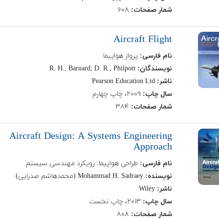
شمار صفحات:
۶۰۸
Aircraft Flight
نام فارسی:
پرواز هواپیما
نویسندگان:
R. H., Barnard; D. R., Philpott
ناشر:
Pearson Education Ltd
سال چاپ:
۲۰۰۹، چاپ چهارم
شمار صفحات:
۳۸۴
Aircraft Design: A Systems Engineering
Approach
نام فارسی:
طراحی هواپیما: رویکرد مهندسی سیستم
نویسنده:
Mohammad H. Sadraey (محمدهاشم صدرایی)
ناشر:
Wiley
سال چاپ:
۲۰۱۳، چاپ نخست
شمار صفحات:
۸۰۸