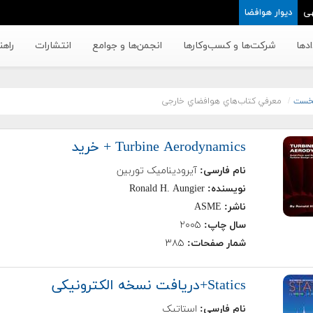
ی
دیوار هوافضا
دها
شرکت‌ها و کسب‌وکار‌ها
انجمن‌ها و جوامع
انتشارات
راهن
خست
معرفي کتاب‌هاي هوافضاي خارجی
Turbine Aerodynamics + خرید
نام فارسی:
آیرودینامیک توربین
نویسنده:
Ronald H. Aungier
ناشر:
ASME
سال چاپ:
۲۰۰۵
شمار صفحات:
۳۸۵
Statics+دریافت نسخه الکترونیکی
نام فارسی:
استاتیک