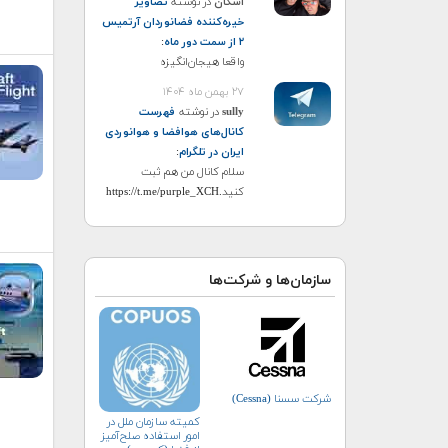
اشکان
در نوشته
تصاویر
خیره‌کننده فضانوردان آرتمیس
۲ از سمت دور ماه
:
واقعا هیجان‌انگیزه
۲۷ بهمن ماه ۱۴۰۴
sully
در نوشته
فهرست
کانال‌های هوافضا و هوانوردی
ایران در تلگرام
:
سلام کانال من هم ثبت
کنید.https://t.me/purple_XCH
سازمان‌ها و شرکت‌ها
شرکت سسنا (Cessna)
کمیته سازمان ملل در
امور استفاده صلح‌آمیز