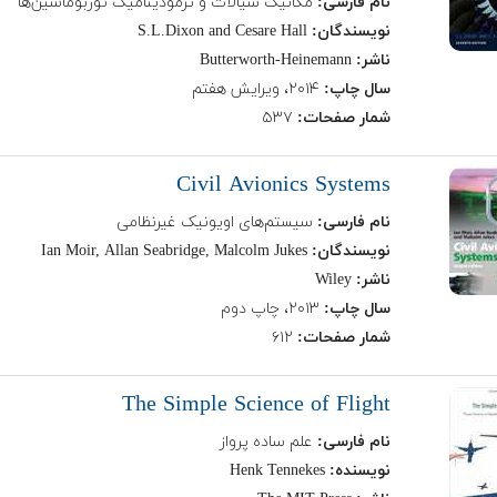
نام فارسی:
مکانیک سیالات و ترمودینامیک توربوماشین‌ها
نویسندگان:
S.L.Dixon and Cesare Hall
ناشر:
Butterworth-Heinemann
سال چاپ:
۲۰۱۴، ویرایش هفتم
شمار صفحات:
۵۳۷
Civil Avionics Systems
نام فارسی:
سیستم‌های اویونیک غیرنظامی
نویسندگان:
Ian Moir, Allan Seabridge, Malcolm Jukes
ناشر:
Wiley
سال چاپ:
۲۰۱۳، چاپ دوم
شمار صفحات:
۶۱۲
The Simple Science of Flight
نام فارسی:
علم ساده پرواز
نویسنده:
Henk Tennekes