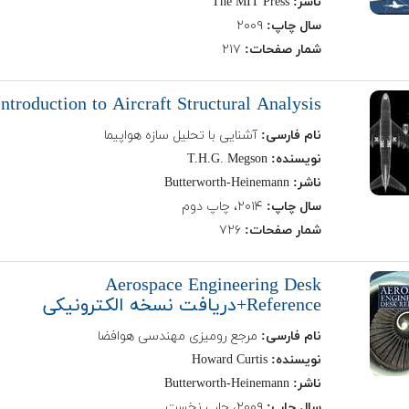
ناشر:
The MIT Press
سال چاپ:
۲۰۰۹
شمار صفحات:
۲۱۷
Introduction to Aircraft Structural Analysis
نام فارسی:
آشنایی با تحلیل سازه هواپیما
نویسنده:
T.H.G. Megson
ناشر:
Butterworth-Heinemann
سال چاپ:
۲۰۱۴، چاپ دوم
شمار صفحات:
۷۲۶
Aerospace Engineering Desk
Reference+دریافت نسخه‌ الکترونیکی
نام فارسی:
مرجع رومیزی مهندسی هوافضا
نویسنده:
Howard Curtis
ناشر:
Butterworth-Heinemann
سال چاپ:
۲۰۰۹، چاپ نخست