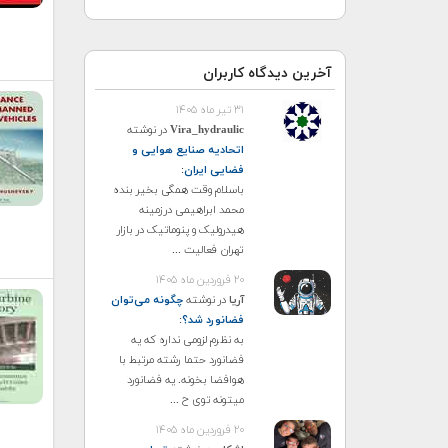
آخرین دیدگاه کاربران
۳۱ تیر ماه ۱۴۰۵
Vira_hydraulic
در نوشته
اتحادیه صنایع هوایی و
فضایی ایران
:
باسلام وقت همگی بخیر بنده
محمد ابراهیمی درزمینه
هیدرولیک و پنوماتیک در بازار
تهران فعالیت ...
۲۰ فروردین ماه ۱۴۰۵
آریا
در نوشته
چگونه می‌توان
فضانورد شد؟
:
به نظرم لزومی نداره که یه
فضانورد حتما رشته مرتبط با
هوافضا بخونه. یه فضانورد
میتونه توی ح ...
۲۰ فروردین ماه ۱۴۰۵