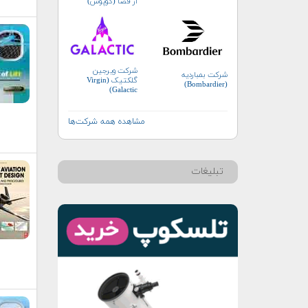
از فضا (کوپوس)
شرکت ویرجین
شرکت بمباردیه
گلکتیک (Virgin
(Bombardier)
Galactic)
مشاهده همه شرکت‌ها
تبلیغات