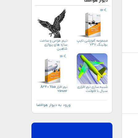
دیوار هوافضا
مجموعه آموزشی تایپ
تيم طراحى و ساخت
بوئینگ ۷۳۷
سازه هاى پروازى
شاهين
شبیه سازی نرم افزاری
نرم افزار A۳۴۰ Visit
سیال با فلوئنت
viewer
ورود به دیوار هوافضا