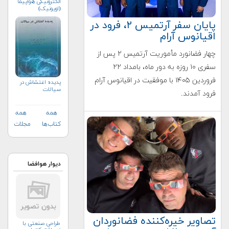
الکترونیکی هواپیما
(اویونیک)
پایان سفر آرتمیس ۲، فرود در
اقیانوس آرام
چهار فضانورد مأموریت آرتمیس ۲ پس از
سفری ۱۰ روزه به دور ماه، بامداد ۲۲
فروردین ۱۴۰۵ با موفقیت در اقیانوس آرام
پدیده اغتشاش در
سیالات
فرود آمدند.
همه
همه
کتاب‌ها
مجلات
دیوار هوافضا
تصاویر خیره‌کننده فضانوردان
طراحی صنعتی با