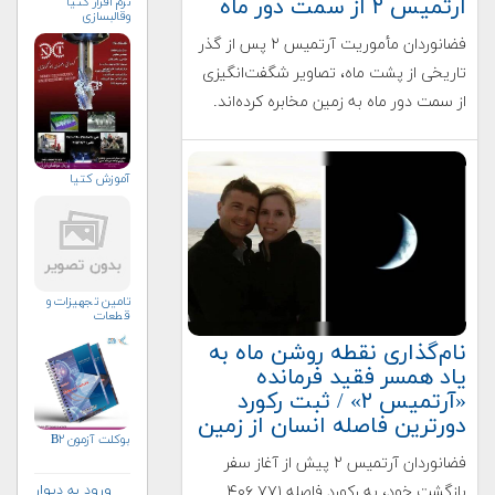
آرتمیس ۲ از سمت دور ماه
نرم افزار کتیا
وقالبسازی
فضانوردان مأموریت آرتمیس ۲ پس از گذر
تاریخی از پشت ماه، تصاویر شگفت‌انگیزی
از سمت دور ماه به زمین مخابره کرده‌اند.
آموزش کتیا
تامین تجهیزات و
قطعات
نام‌گذاری نقطه روشن ماه به
یاد همسر فقید فرمانده
«آرتمیس ۲» / ثبت رکورد
دورترین فاصله انسان از زمین
بوکلت آزمون B۲
فضانوردان آرتمیس ۲ پیش از آغاز سفر
ورود به دیوار
بازگشت خود، به رکورد فاصله ۴۰۶,۷۷۱