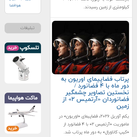
هوافضا
کیلومتری از زمین رسیدند.
تبلیغات
پرتاب فضاپیمای اوریون به
دور ماه با ۴ فضانورد /
نخستین تصاویر چشمگیر
فضانوردان «آرتمیس ۲» از
زمین
یکم آوریل ۲۰۲۶، فضاپیمای «اوریون» در
ماموریت «آرتمیس ۲» با ۴ فضانورد از
«کیپ کاناورال» به دور ماه پرتاب شد.