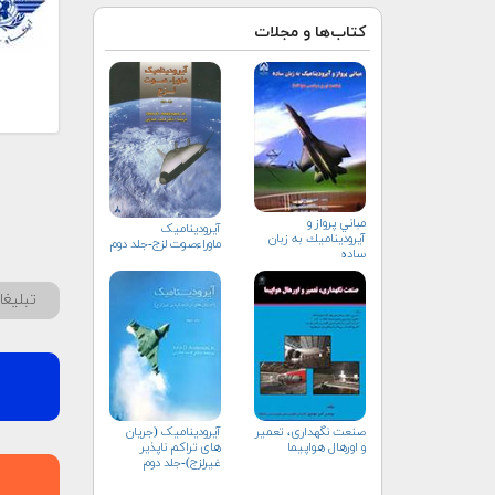
کتاب‌ها و مجلات
مباني پرواز و
آیرودینامیک
آيروديناميك به زبان
ماوراءصوت لزج-جلد دوم
ساده
تبلیغ
صنعت نگهداری، تعمیر
آیرودینامیک (جریان
و اورهال هواپیما
های تراکم ناپذیر
غیرلزج)-جلد دوم