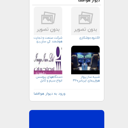
دیوار هوافضا
الکترودجوشکاری
شرکت صنعت و تجارت
هوشمند کی سان یزد
شبیه ساز پرواز
دستگاههای پروسس
هواپیمای ایرباس۳۲۰
انواع سیم و کابل
ورود به دیوار هوافضا