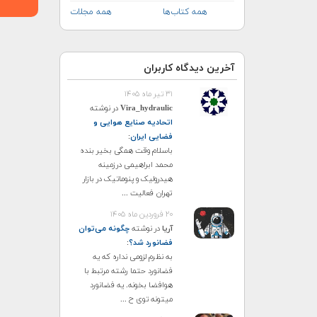
همه کتاب‌ها
همه مجلات
آخرین دیدگاه کاربران
۳۱ تیر ماه ۱۴۰۵
Vira_hydraulic
در نوشته
اتحادیه صنایع هوایی و
فضایی ایران
:
باسلام وقت همگی بخیر بنده
محمد ابراهیمی درزمینه
هیدرولیک و پنوماتیک در بازار
تهران فعالیت ...
۲۰ فروردین ماه ۱۴۰۵
آریا
در نوشته
چگونه می‌توان
فضانورد شد؟
:
به نظرم لزومی نداره که یه
فضانورد حتما رشته مرتبط با
هوافضا بخونه. یه فضانورد
میتونه توی ح ...