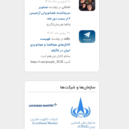
۲۰ فروردین ماه ۱۴۰۵
اشکان
در نوشته
تصاویر
خیره‌کننده فضانوردان آرتمیس
۲ از سمت دور ماه
:
واقعا هیجان‌انگیزه
۲۷ بهمن ماه ۱۴۰۴
sully
در نوشته
فهرست
کانال‌های هوافضا و هوانوردی
ایران در تلگرام
:
سلام کانال من هم ثبت
کنید.https://t.me/purple_XCH
سازمان‌ها و شرکت‌ها
شرکت لاکهید مارتین
سازمان ملی فضایی
(Lockheed Martin)
چین (CNSA)