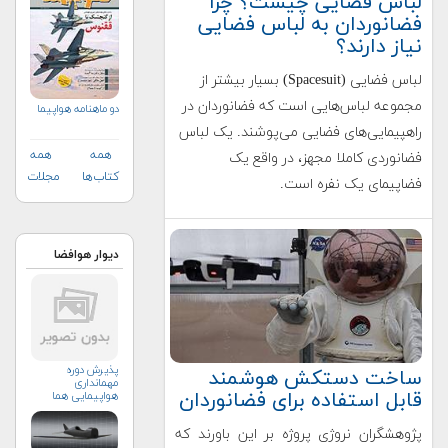
لباس فضایی چیست؟ چرا
فضانوردان به لباس فضایی
نیاز دارند؟
لباس فضایی (Spacesuit) بسیار بیشتر از
مجموعه لباس‌هایی است که فضانوردان در
دو ماهنامه هواپيما
راهپیمایی‌های فضایی می‌پوشند. یک لباس
همه
همه
فضانوردی کاملا مجهز، در واقع یک
کتاب‌ها
مجلات
فضاپیمای یک نفره است.
دیوار هوافضا
پذیرش دوره
ساخت دستکش هوشمند
مهمانداری
قابل استفاده برای فضانوردان
هواپیمایی هما
پژوهشگران نروژی پروژه بر این باورند که