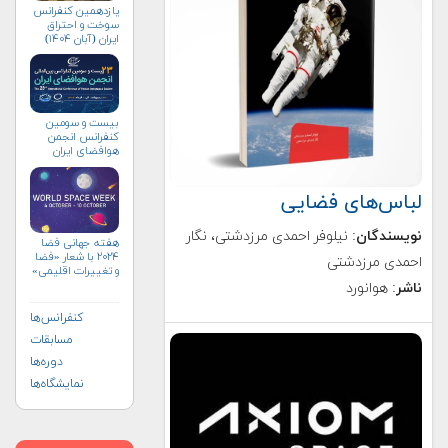
یازدهمین کنفرانس
سوخت و احتراق
ایران (آبان‌ ۱۴۰۴)
بیست و سومین
کنفرانس انجمن
هوافضای ايران
(۱۴۰۴)
لباس‌های فضایی
نویسندگان
: نیلوفر احمدی مرزدشتی، نگار
هفته جهانی فضا
۲۰۲۴ با شعار «فضا
احمدی مرزدشتی
و تغییرات اقلیمی»
(+پوستر)
ناشر
: هوانورد
کنفرانس‌ها
مسابقات
دوره‌ها
نمایشگاه‌ها