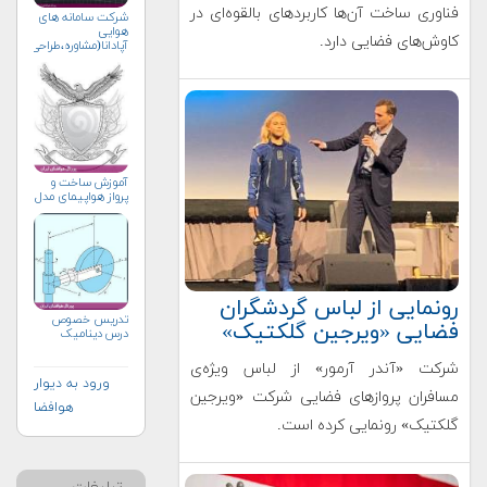
فناوری ساخت آن‌ها کاربردهای بالقوه‌ای در
شرکت سامانه های
هوایی
کاوش‌های فضایی دارد.
آپادانا(مشاوره،طراحی،ساخت
آموزش ساخت و
پرواز هواپیمای مدل
رونمایی از لباس گردشگران
تدریس خصوص
فضایی «ویرجین گلکتیک»
درس دینامیک
شرکت «آندر آرمور» از لباس ویژه‌ی
ورود به دیوار
مسافران پروازهای فضایی شرکت «ویرجین
هوافضا
گلکتیک» رونمایی کرده است.