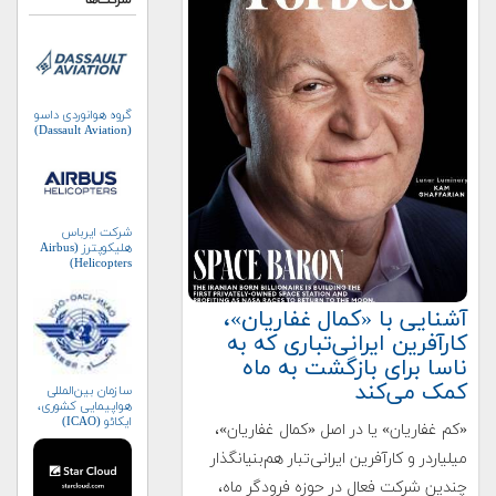
شرکت‌ها
گروه هوانوردی داسو
(Dassault Aviation)
شرکت ایرباس
هلیکوپترز (Airbus
Helicopters)
آشنایی با «کمال غفاریان»،
کارآفرین ایرانی‌تباری که به
ناسا برای بازگشت به ماه
کمک می‌کند
سازمان بین‌المللی
هواپیمایی کشوری،
ایکائو (ICAO)
«کم غفاریان» یا در اصل «کمال غفاریان»،
میلیاردر و کارآفرین ایرانی‌تبار هم‌بنیانگذار
چندین شرکت‌ فعال در حوزه فرودگر ماه،